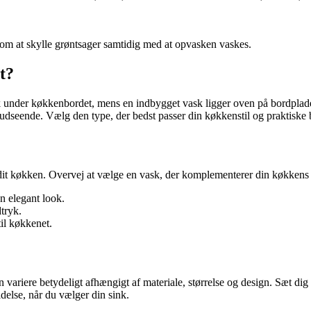
om at skylle grøntsager samtidig med at opvasken vaskes.
t?
pisk under køkkenbordet, mens en indbygget vask ligger oven på bordpla
eende. Vælg den type, der bedst passer din køkkenstil og praktiske 
it køkken. Overvej at vælge en vask, der komplementerer din køkkens 
n elegant look.
tryk.
til køkkenet.
variere betydeligt afhængigt af materiale, størrelse og design. Sæt dig et
delse, når du vælger din sink.