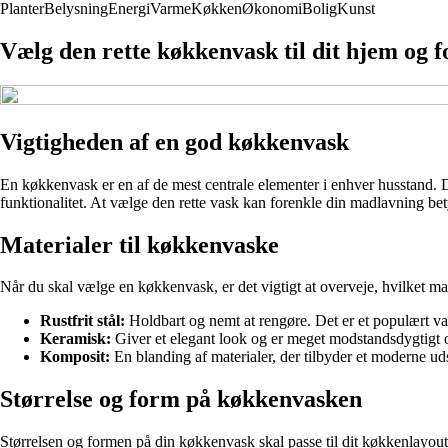
Planter
Belysning
Energi
Varme
Køkken
Økonomi
Bolig
Kunst
Vælg den rette køkkenvask til dit hjem og 
Vigtigheden af en god køkkenvask
En køkkenvask er en af de mest centrale elementer i enhver husstand. 
funktionalitet. At vælge den rette vask kan forenkle din madlavning be
Materialer til køkkenvaske
Når du skal vælge en køkkenvask, er det vigtigt at overveje, hvilket ma
Rustfrit stål:
Holdbart og nemt at rengøre. Det er et populært v
Keramisk:
Giver et elegant look og er meget modstandsdygtigt ov
Komposit:
En blanding af materialer, der tilbyder et moderne u
Størrelse og form på køkkenvasken
Størrelsen og formen på din køkkenvask skal passe til dit køkkenlayout