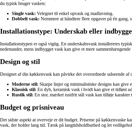
du typisk bruger vasken:
Single vask:
Velegnet til enkel opvask og madlavning.
Dobbelt vask:
Nemmere at håndtere flere opgaver på én gang, s
Installationstype: Underskab eller indbygge
Installationstypen er også vigtig. En underskabsvask installereres ty
nedenunder, mens indbygget vask kan give et mere sammenhængende uds
Design og stil
Designet af din køkkenvask kan påvirke det overordnede udseende af d
Moderne stil:
Skarpe linjer og minimalistiske designs kan give e
Klassisk stil:
En dyb, keramisk vask i hvidt kan give et tidløst ud
Rustik stil:
En stor, mærket rustfrit stål vask kan tilføje karakter 
Budget og prisniveau
Det sidste aspekt at overveje er dit budget. Priserne på køkkenvaske kan 
vask, der holder lang tid. Tænk på langtidsholdbarhed og let vedligehol