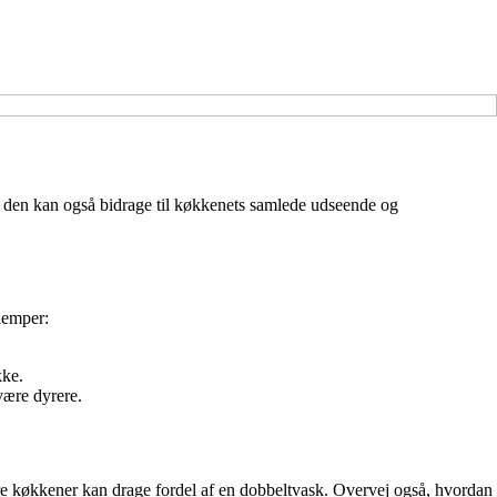
en den kan også bidrage til køkkenets samlede udseende og
ulemper:
kke.
være dyrere.
rre køkkener kan drage fordel af en dobbeltvask. Overvej også, hvordan