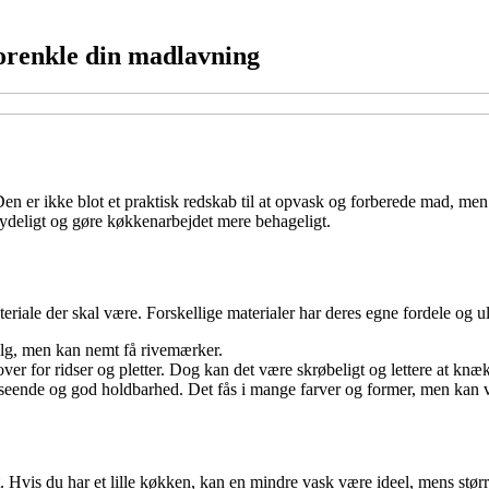
forenkle din madlavning
Den er ikke blot et praktisk redskab til at opvask og forberede mad, m
tydeligt og gøre køkkenarbejdet mere behageligt.
teriale der skal være. Forskellige materialer har deres egne fordele og 
alg, men kan nemt få rivemærker.
er for ridser og pletter. Dog kan det være skrøbeligt og lettere at knæ
dseende og god holdbarhed. Det fås i mange farver og former, men kan 
. Hvis du har et lille køkken, kan en mindre vask være ideel, mens stø