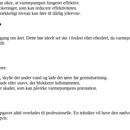
 at sikre, at varmepumpen fungerer effektivt.
okeringer, som kan reducere effektiviteten.
trækkeligt niveau kan føre til dårlig ydeevne.
?
g om året. Dette bør ideelt set ske i foråret eller efteråret, da varme
ift.
rer:
ud, skylle det under vand og lade det tørre før genindsætning.
lade eller snavs, der blokkerer luftstrømmen.
ller skader, som kan påvirke varmepumpens præstation.
ver altid overlades til professionelle. En tekniker vil have den nødven
gvis: