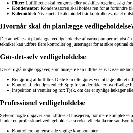
Filter:
Luftfiltrene skal rengøres eller udskiftes regelmæssigt for
Kondensator:
Kondensatoren skal holdes ren for at forhindre bl
Kølemiddel:
Niveauet af kølemiddel bør kontrolleres, da et utils
Hvornår skal du planlægge vedligeholdelse
Det anbefales at planlægge vedligeholdelse af varmepumper mindst én gan
tekniker kan udføre flere kontroller og justeringer for at sikre optimal dr
Gør-det-selv vedligeholdelse
Der er også nogle opgaver, som husejere kan udføre selv. Disse inklude
Rengøring af luftfiltre: Dette kan ofte gøres ved at tage filteret 
Kontrol af udendørs enhed: Sørg for, at der ikke er overflødige b
Inspektion af ventiler og rør: Tjek, om der er synlige lækager e
Professionel vedligeholdelse
Selvom nogle opgaver kan udføres af husejeren, bør mere komplekse opga
Under en professionel vedligeholdelsesservice vil teknikerne sandsynli
Kontrollere og rense alle vigtige komponenter.