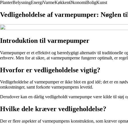
Planter
Belysning
Energi
Varme
Køkken
Økonomi
Bolig
Kunst
Vedligeholdelse af varmepumper: Nøglen t
Introduktion til varmepumper
Varmepumper er et effektivt og bæredygtigt alternativ til traditionelle
erhverv. Men for at sikre, at varmepumperne fungerer optimalt, er reg
Hvorfor er vedligeholdelse vigtig?
Vedligeholdelse af varmepumper er ikke blot en god idé; det er en nød
omkostninger, samt forkorte varmepumpens levetid.
Derudover kan en dårlig vedligeholdt varmepumpe være kilde til støj 
Hvilke dele kræver vedligeholdelse?
Der er flere aspekter af varmepumpens konstruktion, som kræver op