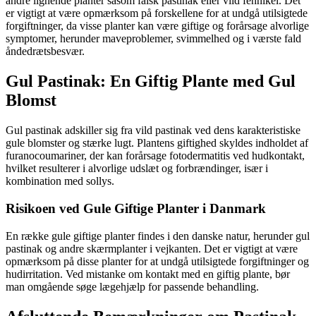
andre lignende planter såsom falsk pastinak eller vild fennikel. Det
er vigtigt at være opmærksom på forskellene for at undgå utilsigtede
forgiftninger, da visse planter kan være giftige og forårsage alvorlige
symptomer, herunder maveproblemer, svimmelhed og i værste fald
åndedrætsbesvær.
Gul Pastinak: En Giftig Plante med Gul
Blomst
Gul pastinak adskiller sig fra vild pastinak ved dens karakteristiske
gule blomster og stærke lugt. Plantens giftighed skyldes indholdet af
furanocoumariner, der kan forårsage fotodermatitis ved hudkontakt,
hvilket resulterer i alvorlige udslæt og forbrændinger, især i
kombination med sollys.
Risikoen ved Gule Giftige Planter i Danmark
En række gule giftige planter findes i den danske natur, herunder gul
pastinak og andre skærmplanter i vejkanten. Det er vigtigt at være
opmærksom på disse planter for at undgå utilsigtede forgiftninger og
hudirritation. Ved mistanke om kontakt med en giftig plante, bør
man omgående søge lægehjælp for passende behandling.