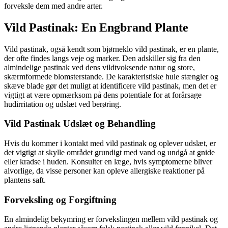
forveksle dem med andre arter.
Vild Pastinak: En Engbrand Plante
Vild pastinak, også kendt som bjørneklo vild pastinak, er en plante,
der ofte findes langs veje og marker. Den adskiller sig fra den
almindelige pastinak ved dens vildtvoksende natur og store,
skærmformede blomsterstande. De karakteristiske hule stængler og
skæve blade gør det muligt at identificere vild pastinak, men det er
vigtigt at være opmærksom på dens potentiale for at forårsage
hudirritation og udslæt ved berøring.
Vild Pastinak Udslæt og Behandling
Hvis du kommer i kontakt med vild pastinak og oplever udslæt, er
det vigtigt at skylle området grundigt med vand og undgå at gnide
eller kradse i huden. Konsulter en læge, hvis symptomerne bliver
alvorlige, da visse personer kan opleve allergiske reaktioner på
plantens saft.
Forveksling og Forgiftning
En almindelig bekymring er forvekslingen mellem vild pastinak og