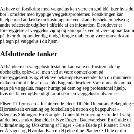
At have en forsikring mod væggelus kan være en god idé, især hvis du
bor i områder med hyppige væggelusproblemer. Forsikringen kan
hjælpe med at dække omkostningerne ved skadedyrsbekæmpelse og
andre relaterede udgifter i tilfælde af en infestation. Derudover er
forebyggelse af væggelus vigtig og kan opnås ved at være opmærksom
på, hvor du opholder dig, undgå brugte møbler og være opmærksom
på tegn på væggelus i dit hjem.
Afsluttende tanker
At håndtere en væggelusinfestation kan være en frustrerende og
ubehagelig oplevelse, men ved at være opmærksom på
forebyggelsestips og effektive bekæmpelsesmetoder kan du minimere
risikoen for at lide af disse blodsugende insekter. Vær opmærksom på
tegn på væggelus, reager hurtigt på dem og søg professionel hjælp,
hvis det bliver nødvendigt for at sikre en væggelusfri tilværelse.
Fliser Til Terrassen – Inspirerende Ideer Til Din Udendørs Belægning
•
Hjortetaksalt erstatning og forskellen på natron og bagepulver
•
Klematis Stiklinger: En Komplet Guide til Formering
•
Guide til valg
af det bedste ukrudtsmiddel
•
Nye Fuger i Badeværelset: En Guide til
Udkradsning og Udskiftning af Fuger
•
Gule Blade på Planter: Hvad
er Årsagen og Hvordan Kan du Hjælpe dine Planter?
•
Ditte er din