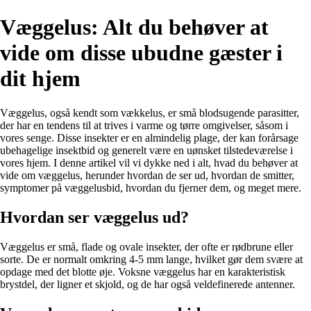
Væggelus: Alt du behøver at
vide om disse ubudne gæster i
dit hjem
Væggelus, også kendt som vækkelus, er små blodsugende parasitter,
der har en tendens til at trives i varme og tørre omgivelser, såsom i
vores senge. Disse insekter er en almindelig plage, der kan forårsage
ubehagelige insektbid og generelt være en uønsket tilstedeværelse i
vores hjem. I denne artikel vil vi dykke ned i alt, hvad du behøver at
vide om væggelus, herunder hvordan de ser ud, hvordan de smitter,
symptomer på væggelusbid, hvordan du fjerner dem, og meget mere.
Hvordan ser væggelus ud?
Væggelus er små, flade og ovale insekter, der ofte er rødbrune eller
sorte. De er normalt omkring 4-5 mm lange, hvilket gør dem svære at
opdage med det blotte øje. Voksne væggelus har en karakteristisk
brystdel, der ligner et skjold, og de har også veldefinerede antenner.