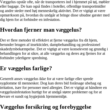
Væggelus opstår ofte, når de transporteres ind i hjemmet på tøj, møbler
eller bagage. De kan også findes i hoteller, offentlige transportmidler
og andre steder med høj menneskelig aktivitet. Det er vigtigt at være
opmærksom på, hvordan du undgår at bringe disse ubudne gæster med
dig hjem for at forhindre en infestation.
Hvordan fjerner man væggelus?
Der er flere metoder til effektivt at fjerne væggelus fra dit hjem,
herunder brugen af insekticider, dampbehandling og professionel
skadedyrsbekæmpelse. Det er vigtigt at være konsekvent og grundig i
behandlingen for at sikre, at alle væggelus og deres æg fjernes for at
forhindre yderligere spredning.
Er væggelus farlige?
Generelt anses væggelus ikke for at være farlige eller sprede
sygdomme til mennesker. Dog kan deres bid forårsage ubehag og
irritation, især for personer med allergier. Det er vigtigt at håndtere en
væggelusinfestation hurtigt for at undgå større problemer og for at
bevare et sundt og hygiejnisk hjemmemiljø.
Væggelus forsikring og forebyggelse