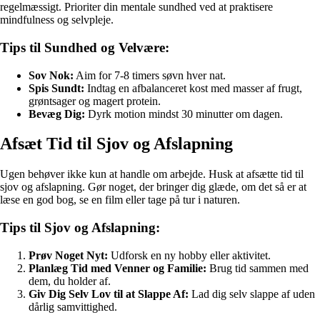
regelmæssigt. Prioriter din mentale sundhed ved at praktisere
mindfulness og selvpleje.
Tips til Sundhed og Velvære:
Sov Nok:
Aim for 7-8 timers søvn hver nat.
Spis Sundt:
Indtag en afbalanceret kost med masser af frugt,
grøntsager og magert protein.
Bevæg Dig:
Dyrk motion mindst 30 minutter om dagen.
Afsæt Tid til Sjov og Afslapning
Ugen behøver ikke kun at handle om arbejde. Husk at afsætte tid til
sjov og afslapning. Gør noget, der bringer dig glæde, om det så er at
læse en god bog, se en film eller tage på tur i naturen.
Tips til Sjov og Afslapning:
Prøv Noget Nyt:
Udforsk en ny hobby eller aktivitet.
Planlæg Tid med Venner og Familie:
Brug tid sammen med
dem, du holder af.
Giv Dig Selv Lov til at Slappe Af:
Lad dig selv slappe af uden
dårlig samvittighed.