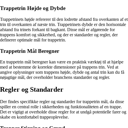
Trappetrin Højde og Dybde
Trappetrinets højde refererer til den lodrette afstand fra overkanten af et
trin til overkanten af næste trin. Trappetrinets dybde er den horisontale
afstand fra trinets forkant til bagkant. Disse mål er afgørende for
trappens komfort og sikkerhed, og der er standarder og regler, der
definerer optimale mål for trappetrin.
Trappetrin Mål Beregner
En trappetrin mål beregner kan være en praktisk værktøj til at hjælpe
med at bestemme de korrekte dimensioner på trappens trin. Ved at
angive oplysninger som trappens højde, dybde og antal trin kan du få
nøjagtige mål, der overholder branchens standarder og regler.
Regler og Standarder
Der findes specifikke regler og standarder for trappetrin mål, da disse
spiller en central rolle i sikkerheden og funktionaliteten af en trappe.
Det er vigtigt at overholde disse regler for at undgå potentielle farer og
skabe en komfortabel trappeoplevelse.