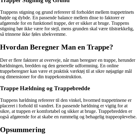
Trapper Stigning og Grund
Trappens stigning og grund refererer til forholdet mellem trappetrinets
højde og dybde. En passende balance mellem disse to faktorer er
afgørende for en funktionel trappe, der er sikker at bruge. Trappens
stigning bør ikke være for stejl, mens grunden skal være tilstrækkelig,
så trinnene ikke føles ubekvemme.
Hvordan Beregner Man en Trappe?
Der er flere faktorer at overveje, når man beregner en trappe, herunder
hældningen, bredden og den generelle udformning. En online
trappeberegner kan være et praktisk værktøj til at sikre nøjagtige mål
og dimensioner for din trappekonstruktion.
Trappe Hældning og Trappebredde
Trappens hældning refererer til den vinkel, hvormed trappetrinene er
placeret i forhold til vandret. En passende hældning er vigtig for at
sikre, at trappen er komfortabel og sikker at bruge. Trappebredden er
også afgørende for at skabe en rummelig og behagelig trappeoplevelse.
Opsummering