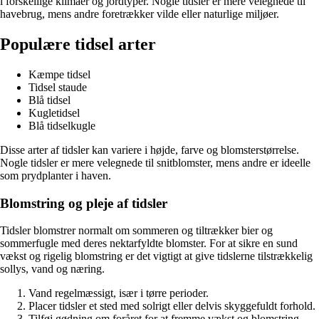
i forskellige klimaer og jordtyper. Nogle tidsler er mere velegnede til
havebrug, mens andre foretrækker vilde eller naturlige miljøer.
Populære tidsel arter
Kæmpe tidsel
Tidsel staude
Blå tidsel
Kugletidsel
Blå tidselkugle
Disse arter af tidsler kan variere i højde, farve og blomsterstørrelse.
Nogle tidsler er mere velegnede til snitblomster, mens andre er ideelle
som prydplanter i haven.
Blomstring og pleje af tidsler
Tidsler blomstrer normalt om sommeren og tiltrækker bier og
sommerfugle med deres nektarfyldte blomster. For at sikre en sund
vækst og rigelig blomstring er det vigtigt at give tidslerne tilstrækkelig
sollys, vand og næring.
Vand regelmæssigt, især i tørre perioder.
Placer tidsler et sted med solrigt eller delvis skyggefuldt forhold.
Tilføj gødning om foråret for at fremme vækst og blomstring.