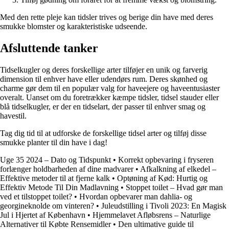
Med den rette pleje kan tidsler trives og berige din have med deres
smukke blomster og karakteristiske udseende.
Afsluttende tanker
Tidselkugler og deres forskellige arter tilføjer en unik og farverig
dimension til enhver have eller udendørs rum. Deres skønhed og
charme gør dem til en populær valg for haveejere og haveentusiaster
overalt. Uanset om du foretrækker kæmpe tidsler, tidsel stauder eller
blå tidselkugler, er der en tidselart, der passer til enhver smag og
havestil.
Tag dig tid til at udforske de forskellige tidsel arter og tilføj disse
smukke planter til din have i dag!
Uge 35 2024 – Dato og Tidspunkt
•
Korrekt opbevaring i fryseren
forlænger holdbarheden af dine madvarer
•
Afkalkning af elkedel –
Effektive metoder til at fjerne kalk
•
Optøning af Kød: Hurtig og
Effektiv Metode Til Din Madlavning
•
Stoppet toilet – Hvad gør man
ved et tilstoppet toilet?
•
Hvordan opbevarer man dahlia- og
georgineknolde om vinteren?
•
Juleudstilling i Tivoli 2023: En Magisk
Jul i Hjertet af København
•
Hjemmelavet Afløbsrens – Naturlige
Alternativer til Købte Rensemidler
•
Den ultimative guide til