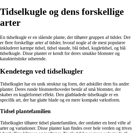
Tidselkugle og dens forskellige
arter
En tidselkugle er en slående plante, der tilhører gruppen af tidsler. Der
er flere forskellige arter af tidsler, hvoraf nogle af de mest populære
inkluderer kæmpe tidsel, tidsel staude, blå tidsel, kugletidsel, og blå
tidselkugle. Disse planter er kendt for deres smukke blomster og
karakteristiske udseende.
Kendetegn ved tidselkugler
Tidselkugler har en unik struktur og form, der adskiller dem fra andre
planter. Deres runde blomsterhoveder består af små blomster, der
skaber en kugleformet effekt. Den glatbladede tidselkugle er en
specifik art, der har glatte blade og en mere kompakt vækstform.
Tidsel plantefamilien
Tidselkugler tilhører tidsel plantefamilien, der omfatter en bred vifte af
arter og variationer. Disse planter kan findes over hele verden og trives