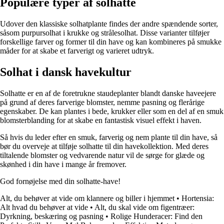
Populære typer af solhatte
Udover den klassiske solhatplante findes der andre spændende sorter,
såsom purpursolhat i krukke og strålesolhat. Disse varianter tilføjer
forskellige farver og former til din have og kan kombineres på smukke
måder for at skabe et farverigt og varieret udtryk.
Solhat i dansk havekultur
Solhatte er en af de foretrukne staudeplanter blandt danske haveejere
på grund af deres farverige blomster, nemme pasning og flerårige
egenskaber. De kan plantes i bede, krukker eller som en del af en smuk
blomsterblanding for at skabe en fantastisk visuel effekt i haven.
Så hvis du leder efter en smuk, farverig og nem plante til din have, så
bør du overveje at tilføje solhatte til din havekollektion. Med deres
tiltalende blomster og vedvarende natur vil de sørge for glæde og
skønhed i din have i mange år fremover.
God fornøjelse med din solhatte-have!
Alt, du behøver at vide om klannere og biller i hjemmet
•
Hortensia:
Alt hvad du behøver at vide
•
Alt, du skal vide om figentræer:
Dyrkning, beskæring og pasning
•
Rolige Hunderacer: Find den