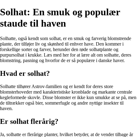
Solhat: En smuk og populær
staude til haven
Solhatte, også kendt som solhat, er en smuk og farverig blomstrende
plante, der tilføjer liv og skønhed til enhver have. Den kommer i
forskellige sorter og farver, herunder den røde solhatplante og
purpursolhat i krukke. Læs med her for at lære alt om solhatte, deres
blomstring, pasning og hvorfor de er så populære i danske haver.
Hvad er solhat?
Solhatte tilhører Astrov-familien og er kendt for deres store
blomsterhoveder med karakteristiske kronblade og markante centrale
kegleformede skovle. Disse blomster er ikke kun smukke at se på, men
de tiltrækker også bier, sommerfugle og andre nyttige insekter til
haven.
Er solhat flerårig?
Ja, solhatte er flerårige planter, hvilket betyder, at de vender tilbage år