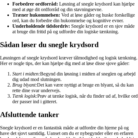
Forbedrer ordforråd:
Løsning af snegle krydsord kan hjælpe
med at øge dit ordforråd og din stavningsevne.
Træner hukommelsen:
Ved at løse gåder og huske forskellige
ord, kan du forbedre din hukommelse og kognitive evner.
Underholdende tidsfordriv:
Snegle krydsord er en sjov måde
at bruge din fritid på og udfordre din logiske tænkning.
Sådan løser du snegle krydsord
Løsningen af snegle krydsord kræver tålmodighed og logisk tænkning.
Her er nogle tips, der kan hjælpe dig med at løse disse sjove gåder:
Start i midten:
Begynd din løsning i midten af sneglen og arbejd
dig udad mod slutningen.
Brug blyant:
Det kan være nyttigt at bruge en blyant, så du kan
rette dine svar undervejs.
Tænk logisk:
Prøv at tænke logisk, når du finder ud af, hvilke ord
der passer ind i gitteret.
Afsluttende tanker
Snegle krydsord er en fantastisk måde at udfordre din hjerne på og
have det sjovt samtidig. Uanset om du er nybegynder eller en erfaren