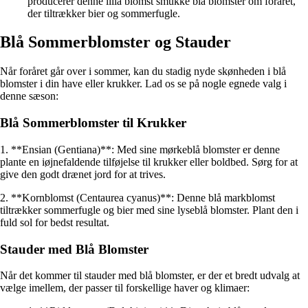
producerer denne lilla blomst smukke blå blomster om foråret,
der tiltrækker bier og sommerfugle.
Blå Sommerblomster og Stauder
Når foråret går over i sommer, kan du stadig nyde skønheden i blå
blomster i din have eller krukker. Lad os se på nogle egnede valg i
denne sæson:
Blå Sommerblomster til Krukker
1. **Ensian (Gentiana)**: Med sine mørkeblå blomster er denne
plante en iøjnefaldende tilføjelse til krukker eller boldbed. Sørg for at
give den godt drænet jord for at trives.
2. **Kornblomst (Centaurea cyanus)**: Denne blå markblomst
tiltrækker sommerfugle og bier med sine lyseblå blomster. Plant den i
fuld sol for bedst resultat.
Stauder med Blå Blomster
Når det kommer til stauder med blå blomster, er der et bredt udvalg at
vælge imellem, der passer til forskellige haver og klimaer: