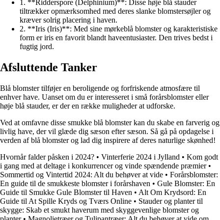
1. **Ridderspore (Delphinium)**: Disse høje blå stauder
tiltrækker opmærksomhed med deres slanke blomstersøjler og
kræver solrig placering i haven.
2. **Iris (Iris)**: Med sine mørkeblå blomster og karakteristiske
form er iris en favorit blandt haveentusiaster. Den trives bedst i
fugtig jord.
Afsluttende Tanker
Blå blomster tilføjer en beroligende og forfriskende atmosfære til
enhver have. Uanset om du er interesseret i små forårsblomster eller
høje blå stauder, er der en række muligheder at udforske.
Ved at omfavne disse smukke blå blomster kan du skabe en farverig og
livlig have, der vil glæde dig sæson efter sæson. Så gå på opdagelse i
verden af blå blomster og lad dig inspirere af deres naturlige skønhed!
Hvornår falder påsken i 2024?
•
Vinterferie 2024 i Jylland
•
Kom godt
i gang med at deltage i konkurrencer og vinde spændende præmier
•
Sommertid og Vintertid 2024: Alt du behøver at vide
•
Forårsblomster:
En guide til de smukkeste blomster i forårshaven
•
Gule Blomster: En
Guide til Smukke Gule Blomster til Haven
•
Alt Om Krydsord: En
Guide til At Spille Kryds og Tværs Online
•
Stauder og planter til
skygge: Skab et smukt haverum med skyggevenlige blomster og
planter
•
Magnolietræer og Tulipantræer: Alt du behøver at vide om