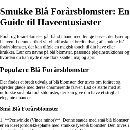
Smukke Blå Forårsblomster: En
Guide til Haveentusiaster
Forår og forårsblomster går hånd i hånd med livlige farver, der lyser op
i haven. I denne artikel vil vi udforske et bredt udvalg af smukke blå
forårsblomster, der kan tilføje en magisk touch til din have eller
krukker. Lær om navne på blå blomster, passende plejeinstruktioner og
hvordan du kan nyde disse flora skatte i maj og april.
Populære Blå Forårsblomster
Der findes et bredt udvalg af blå blomster, der trives om foråret og
spreder glæde med deres charmerende farver. Lad os starte med at
udforske små blå forårsblomster, der kan give din have et strejf af
elegante nuancer.
Små Blå Forårsblomster
1. **Periwinkle (Vinca minor)**: Denne staude med små blå blomster
er en ideel jorddækkeplante med smukke lyseblå blomster. Den trives i