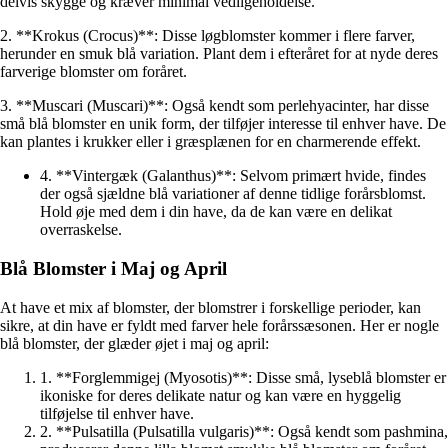
delvis skygge og kræver minimal vedligeholdelse.
2. **Krokus (Crocus)**: Disse løgblomster kommer i flere farver,
herunder en smuk blå variation. Plant dem i efteråret for at nyde deres
farverige blomster om foråret.
3. **Muscari (Muscari)**: Også kendt som perlehyacinter, har disse
små blå blomster en unik form, der tilføjer interesse til enhver have. De
kan plantes i krukker eller i græsplænen for en charmerende effekt.
4. **Vintergæk (Galanthus)**: Selvom primært hvide, findes
der også sjældne blå variationer af denne tidlige forårsblomst.
Hold øje med dem i din have, da de kan være en delikat
overraskelse.
Blå Blomster i Maj og April
At have et mix af blomster, der blomstrer i forskellige perioder, kan
sikre, at din have er fyldt med farver hele forårssæsonen. Her er nogle
blå blomster, der glæder øjet i maj og april:
1. **Forglemmigej (Myosotis)**: Disse små, lyseblå blomster er
ikoniske for deres delikate natur og kan være en hyggelig
tilføjelse til enhver have.
2. **Pulsatilla (Pulsatilla vulgaris)**: Også kendt som pashmina,