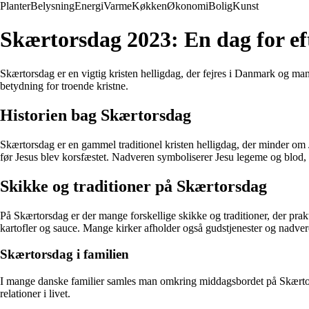
Planter
Belysning
Energi
Varme
Køkken
Økonomi
Bolig
Kunst
Skærtorsdag 2023: En dag for ef
Skærtorsdag er en vigtig kristen helligdag, der fejres i Danmark og ma
betydning for troende kristne.
Historien bag Skærtorsdag
Skærtorsdag er en gammel traditionel kristen helligdag, der minder om J
før Jesus blev korsfæstet. Nadveren symboliserer Jesu legeme og blod,
Skikke og traditioner på Skærtorsdag
På Skærtorsdag er der mange forskellige skikke og traditioner, der prak
kartofler og sauce. Mange kirker afholder også gudstjenester og nadver
Skærtorsdag i familien
I mange danske familier samles man omkring middagsbordet på Skærtors
relationer i livet.