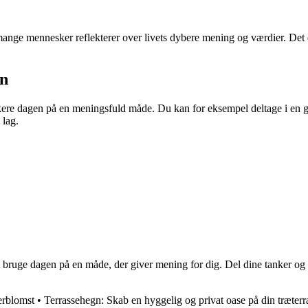
mange mennesker reflekterer over livets dybere mening og værdier. Det 
en
e dagen på en meningsfuld måde. Du kan for eksempel deltage i en gudst
 lag.
t bruge dagen på en måde, der giver mening for dig. Del dine tanker og 
erblomst
•
Terrassehegn: Skab en hyggelig og privat oase på din træterr