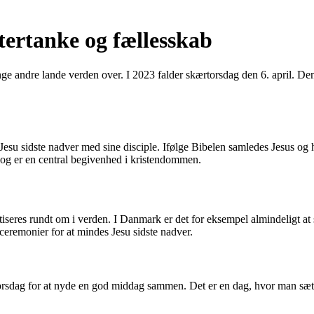
tertanke og fællesskab
nge andre lande verden over. I 2023 falder skærtorsdag den 6. april. D
esu sidste nadver med sine disciple. Ifølge Bibelen samledes Jesus og h
 og er en central begivenhed i kristendommen.
tiseres rundt om i verden. I Danmark er det for eksempel almindeligt at 
ceremonier for at mindes Jesu sidste nadver.
dag for at nyde en god middag sammen. Det er en dag, hvor man sætter