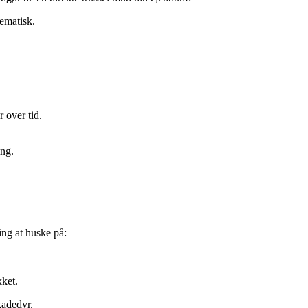
ematisk.
r over tid.
ing.
ing at huske på:
kket.
kadedyr.