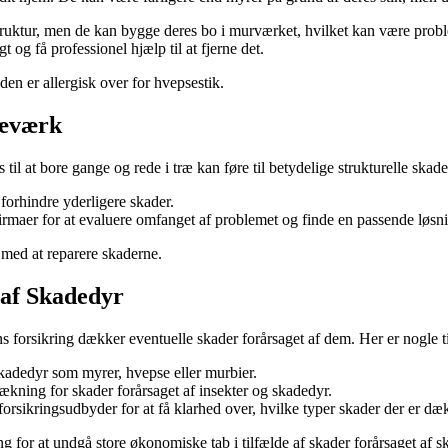
truktur, men de kan bygge deres bo i murværket, hvilket kan være probl
og få professionel hjælp til at fjerne det.
en er allergisk over for hvepsestik.
ræværk
il at bore gange og rede i træ kan føre til betydelige strukturelle skade
forhindre yderligere skader.
rmaer for at evaluere omfanget af problemet og finde en passende løsn
 med at reparere skaderne.
 af Skadedyr
ens forsikring dækker eventuelle skader forårsaget af dem. Her er nogle t
skadedyr som myrer, hvepse eller murbier.
ækning for skader forårsaget af insekter og skadedyr.
forsikringsudbyder for at få klarhed over, hvilke typer skader der er dæ
 for at undgå store økonomiske tab i tilfælde af skader forårsaget af s