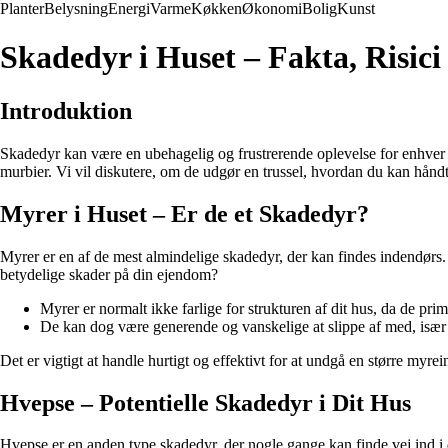
Planter
Belysning
Energi
Varme
Køkken
Økonomi
Bolig
Kunst
Skadedyr i Huset – Fakta, Risic
Introduktion
Skadedyr kan være en ubehagelig og frustrerende oplevelse for enhver h
murbier. Vi vil diskutere, om de udgør en trussel, hvordan du kan hånd
Myrer i Huset – Er de et Skadedyr?
Myrer er en af de mest almindelige skadedyr, der kan findes indendørs.
betydelige skader på din ejendom?
Myrer er normalt ikke farlige for strukturen af dit hus, da de pri
De kan dog være generende og vanskelige at slippe af med, især h
Det er vigtigt at handle hurtigt og effektivt for at undgå en større myrei
Hvepse – Potentielle Skadedyr i Dit Hus
Hvepse er en anden type skadedyr, der nogle gange kan finde vej ind i 