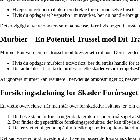
Hvepse udgør normalt ikke en direkte trussel mod selve husets s
Hvis du opdager et hvepsebo i murværket, bør du handle forsigtigt 
Det er vigtigt at være opmærksom på hvepse, især hvis nogen i husstand
Murbier – En Potentiel Trussel mod Dit T
Murbier kan være en reel trussel mod træværket i dit hus. Deres tendens t
Hvis du opdager murbier i træværket, bør du straks handle for at 
Det anbefales at kontakte professionelle skadedyrsbekæmpelsesfi
At ignorere murbier kan resultere i betydelige omkostninger og besvær
Forsikringsdækning for Skader Forårsaget
En vigtig overvejelse, når man står over for skadedyr i sit hus, er, om 
De fleste standardforsikringer dækker ikke skader forårsaget af 
Der findes dog specifikke forsikringsprodukter, der kan tilbyde d
Det er vigtigt at gennemgå din forsikringspolice og kontakte din 
Det kan være en god investering at have en passende forsikringsdækning