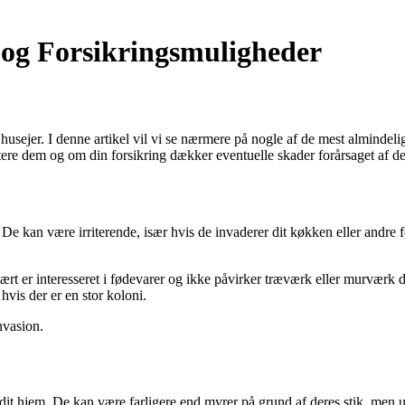
i og Forsikringsmuligheder
usejer. I denne artikel vil vi se nærmere på nogle af de mest almindeli
tere dem og om din forsikring dækker eventuelle skader forårsaget af d
 De kan være irriterende, især hvis de invaderer dit køkken eller andr
mært er interesseret i fødevarer og ikke påvirker træværk eller murværk d
vis der er en stor koloni.
nvasion.
dit hjem. De kan være farligere end myrer på grund af deres stik, men 