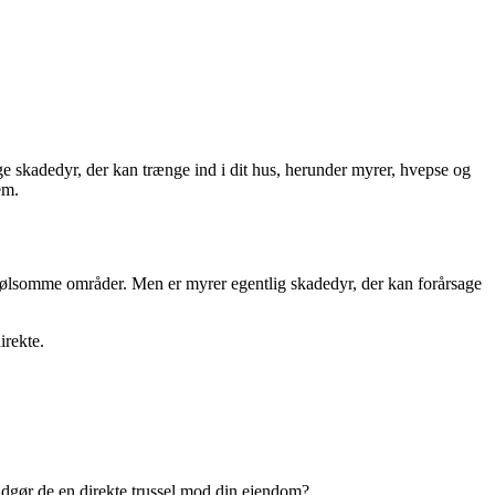
ge skadedyr, der kan trænge ind i dit hus, herunder myrer, hvepse og
em.
e følsomme områder. Men er myrer egentlig skadedyr, der kan forårsage
irekte.
udgør de en direkte trussel mod din ejendom?