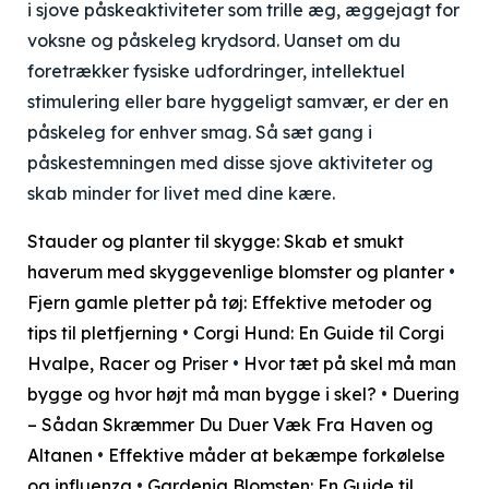
i sjove påskeaktiviteter som trille æg, æggejagt for
voksne og påskeleg krydsord. Uanset om du
foretrækker fysiske udfordringer, intellektuel
stimulering eller bare hyggeligt samvær, er der en
påskeleg for enhver smag. Så sæt gang i
påskestemningen med disse sjove aktiviteter og
skab minder for livet med dine kære.
Stauder og planter til skygge: Skab et smukt
haverum med skyggevenlige blomster og planter
•
Fjern gamle pletter på tøj: Effektive metoder og
tips til pletfjerning
•
Corgi Hund: En Guide til Corgi
Hvalpe, Racer og Priser
•
Hvor tæt på skel må man
bygge og hvor højt må man bygge i skel?
•
Duering
– Sådan Skræmmer Du Duer Væk Fra Haven og
Altanen
•
Effektive måder at bekæmpe forkølelse
og influenza
•
Gardenia Blomsten: En Guide til