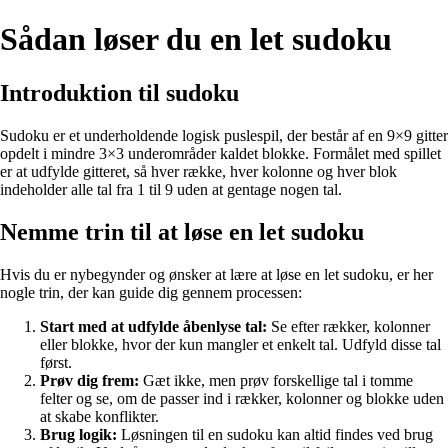
Sådan løser du en let sudoku
Introduktion til sudoku
Sudoku er et underholdende logisk puslespil, der består af en 9×9 gitter
opdelt i mindre 3×3 underområder kaldet blokke. Formålet med spillet
er at udfylde gitteret, så hver række, hver kolonne og hver blok
indeholder alle tal fra 1 til 9 uden at gentage nogen tal.
Nemme trin til at løse en let sudoku
Hvis du er nybegynder og ønsker at lære at løse en let sudoku, er her
nogle trin, der kan guide dig gennem processen:
Start med at udfylde åbenlyse tal:
Se efter rækker, kolonner
eller blokke, hvor der kun mangler et enkelt tal. Udfyld disse tal
først.
Prøv dig frem:
Gæt ikke, men prøv forskellige tal i tomme
felter og se, om de passer ind i rækker, kolonner og blokke uden
at skabe konflikter.
Brug logik:
Løsningen til en sudoku kan altid findes ved brug