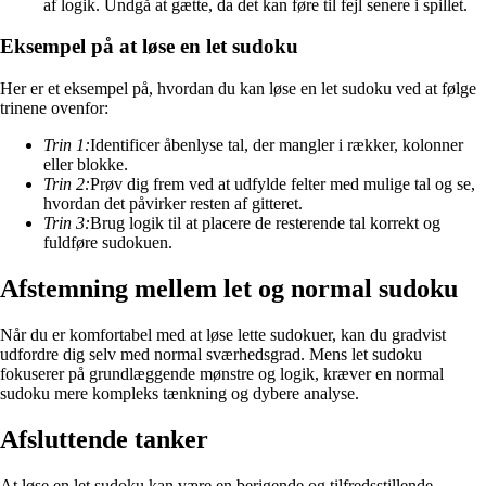
af logik. Undgå at gætte, da det kan føre til fejl senere i spillet.
Eksempel på at løse en let sudoku
Her er et eksempel på, hvordan du kan løse en let sudoku ved at følge
trinene ovenfor:
Trin 1:
Identificer åbenlyse tal, der mangler i rækker, kolonner
eller blokke.
Trin 2:
Prøv dig frem ved at udfylde felter med mulige tal og se,
hvordan det påvirker resten af gitteret.
Trin 3:
Brug logik til at placere de resterende tal korrekt og
fuldføre sudokuen.
Afstemning mellem let og normal sudoku
Når du er komfortabel med at løse lette sudokuer, kan du gradvist
udfordre dig selv med normal sværhedsgrad. Mens let sudoku
fokuserer på grundlæggende mønstre og logik, kræver en normal
sudoku mere kompleks tænkning og dybere analyse.
Afsluttende tanker
At løse en let sudoku kan være en berigende og tilfredsstillende