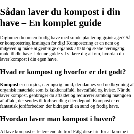
Sådan laver du kompost i din
have – En komplet guide
Drømmer du om en frodig have med sunde planter og grøntsager? Så
er kompostering løsningen for dig! Kompostering er en nem og
miljøvenlig måde at genbruge organisk affald og skabe næringsrig
muld til din have. I denne guide vil vi lære dig alt om, hvordan du
laver kompost i din egen have.
Hvad er kompost og hvorfor er det godt?
Kompost
er en mørk, næringsrig muld, der dannes ved nedbrydning af
organisk materiale som fx køkkenaffald, haveaffald og kviste. Når du
laver kompost, genbruger du affaldet og reducerer samtidig mængden
af affald, der sendes til forbrænding eller deponi. Kompost er en
fantastisk jordforbedrer, der bidrager til en sund og frodig have.
Hvordan laver man kompost i haven?
At lave kompost er lettere end du tror! Følg disse trin for at komme i