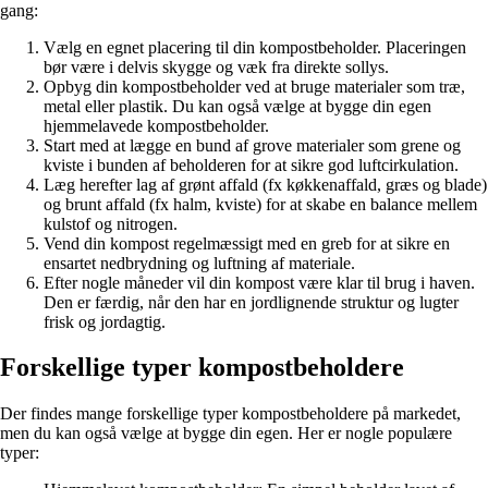
gang:
Vælg en egnet placering til din kompostbeholder. Placeringen
bør være i delvis skygge og væk fra direkte sollys.
Opbyg din kompostbeholder ved at bruge materialer som træ,
metal eller plastik. Du kan også vælge at bygge din egen
hjemmelavede kompostbeholder.
Start med at lægge en bund af grove materialer som grene og
kviste i bunden af beholderen for at sikre god luftcirkulation.
Læg herefter lag af grønt affald (fx køkkenaffald, græs og blade)
og brunt affald (fx halm, kviste) for at skabe en balance mellem
kulstof og nitrogen.
Vend din kompost regelmæssigt med en greb for at sikre en
ensartet nedbrydning og luftning af materiale.
Efter nogle måneder vil din kompost være klar til brug i haven.
Den er færdig, når den har en jordlignende struktur og lugter
frisk og jordagtig.
Forskellige typer kompostbeholdere
Der findes mange forskellige typer kompostbeholdere på markedet,
men du kan også vælge at bygge din egen. Her er nogle populære
typer: