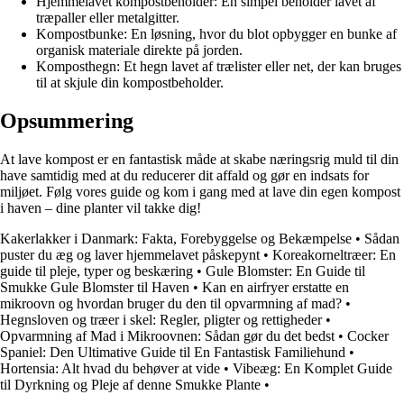
Hjemmelavet kompostbeholder: En simpel beholder lavet af
træpaller eller metalgitter.
Kompostbunke: En løsning, hvor du blot opbygger en bunke af
organisk materiale direkte på jorden.
Komposthegn: Et hegn lavet af trælister eller net, der kan bruges
til at skjule din kompostbeholder.
Opsummering
At lave kompost er en fantastisk måde at skabe næringsrig muld til din
have samtidig med at du reducerer dit affald og gør en indsats for
miljøet. Følg vores guide og kom i gang med at lave din egen kompost
i haven – dine planter vil takke dig!
Kakerlakker i Danmark: Fakta, Forebyggelse og Bekæmpelse
•
Sådan
puster du æg og laver hjemmelavet påskepynt
•
Koreakorneltræer: En
guide til pleje, typer og beskæring
•
Gule Blomster: En Guide til
Smukke Gule Blomster til Haven
•
Kan en airfryer erstatte en
mikroovn og hvordan bruger du den til opvarmning af mad?
•
Hegnsloven og træer i skel: Regler, pligter og rettigheder
•
Opvarmning af Mad i Mikroovnen: Sådan gør du det bedst
•
Cocker
Spaniel: Den Ultimative Guide til En Fantastisk Familiehund
•
Hortensia: Alt hvad du behøver at vide
•
Vibeæg: En Komplet Guide
til Dyrkning og Pleje af denne Smukke Plante
•