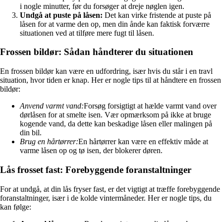
i nogle minutter, før du forsøger at dreje nøglen igen.
Undgå at puste på låsen:
Det kan virke fristende at puste på
låsen for at varme den op, men din ånde kan faktisk forværre
situationen ved at tilføre mere fugt til låsen.
Frossen bildør: Sådan håndterer du situationen
En frossen bildør kan være en udfordring, især hvis du står i en travl
situation, hvor tiden er knap. Her er nogle tips til at håndtere en frossen
bildør:
Anvend varmt vand:
Forsøg forsigtigt at hælde varmt vand over
dørlåsen for at smelte isen. Vær opmærksom på ikke at bruge
kogende vand, da dette kan beskadige låsen eller malingen på
din bil.
Brug en hårtørrer:
En hårtørrer kan være en effektiv måde at
varme låsen op og tø isen, der blokerer døren.
Lås frosset fast: Forebyggende foranstaltninger
For at undgå, at din lås fryser fast, er det vigtigt at træffe forebyggende
foranstaltninger, især i de kolde vintermåneder. Her er nogle tips, du
kan følge: