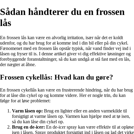
Sådan håndterer du en frossen
lås
En frossen lås kan være en alvorlig irritation, især når det er koldt
udenfor, og du har brug for at komme ind i din bil eller på din cykel.
Fænomenet med en frossen lås opstår typisk, når vand finder vej ind i
låsen og fryser til is. I denne artikel giver vi dig effektive løsninger og
forebyggende foranstaltninger, så du kan undgå at stå fast med en lås,
der nægter at åbne.
Frossen cykellås: Hvad kan du gøre?
En frossen cykellås kan være en frustrerende hindring, når du har brug
for at låse din cykel op og komme videre. Her er nogle trin, du kan
følge for at løse problemet:
Varm låsen op:
Brug en lighter eller en anden varmekilde til
forsigtigt at varme låsen op. Varmen kan hjælpe med at tø isen,
så du kan låse din cykel op.
Brug en de-icer:
En de-icer spray kan være effektiv til at opløse
isen i låsen. Spray produktet forsigtigt ind i låsen og lad det virke