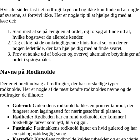
Hvis du sidder fast i et rodfrugt krydsord og ikke kan finde ud af nogle
af svarene, så fortvivl ikke. Her er nogle tip til at hjælpe dig med at
løse det:
Start med at se på længden af ordet, og forsøg at finde ud af,
hvilke bogstaver du allerede kender.
Tag et kig på de omkringliggende hints for at se, om der er
nogen ledetråde, der kan hjælpe dig med at finde svaret.
Prøv at tænke ud af boksen og overvej alternative betydninger af
ordet i spørgsmålet.
Navne på Rodknolde
Der er et bredt udvalg af rodfrugter, der har forskellige typer
rodknolde. Her er nogle af de mest kendte rodknoldes navne og de
rodfrugter, de tilhører:
Gulerod:
Gulerodens rodknold kaldes en primær taproot, der
fungerer som lagringssted for næringsstoffer til planten.
Rødbede:
Rødbeden har en rund rodknold, der kommer i
forskellige farver som rød, lilla og gul.
Pastinak:
Pastinakkens rodknold ligner en hvid gulerod og har
en sød og nøddeagtig smag.
Kartoffel:
Kartoflens rodknolde kaldes tuberkler og er en vigtig