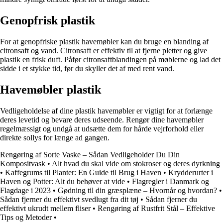
Genopfrisk plastik
For at genopfriske plastik havemøbler kan du bruge en blanding af
citronsaft og vand. Citronsaft er effektiv til at fjerne pletter og give
plastik en frisk duft. Påfør citronsaftblandingen på møblerne og lad det
sidde i et stykke tid, før du skyller det af med rent vand.
Havemøbler plastik
Vedligeholdelse af dine plastik havemøbler er vigtigt for at forlænge
deres levetid og bevare deres udseende. Rengør dine havemøbler
regelmæssigt og undgå at udsætte dem for hårde vejrforhold eller
direkte sollys for længe ad gangen.
Rengøring af Sorte Vaske – Sådan Vedligeholder Du Din
Kompositvask
•
Alt hvad du skal vide om stokroser og deres dyrkning
•
Kaffegrums til Planter: En Guide til Brug i Haven
•
Krydderurter i
Haven og Potter: Alt du behøver at vide
•
Flagregler i Danmark og
Flagdage i 2023
•
Gødning til din græsplæne – Hvornår og hvordan?
•
Sådan fjerner du effektivt svedlugt fra dit tøj
•
Sådan fjerner du
effektivt ukrudt mellem fliser
•
Rengøring af Rustfrit Stål – Effektive
Tips og Metoder
•