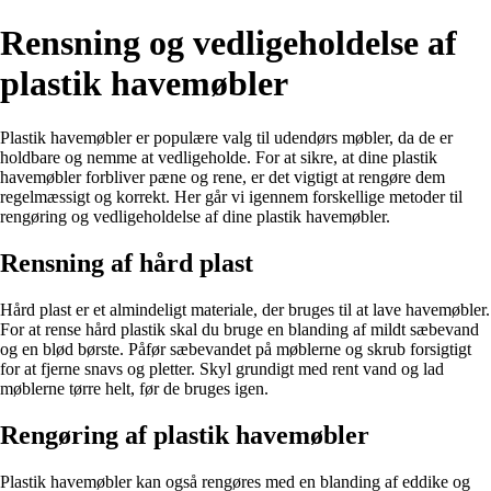
Rensning og vedligeholdelse af
plastik havemøbler
Plastik havemøbler er populære valg til udendørs møbler, da de er
holdbare og nemme at vedligeholde. For at sikre, at dine plastik
havemøbler forbliver pæne og rene, er det vigtigt at rengøre dem
regelmæssigt og korrekt. Her går vi igennem forskellige metoder til
rengøring og vedligeholdelse af dine plastik havemøbler.
Rensning af hård plast
Hård plast er et almindeligt materiale, der bruges til at lave havemøbler.
For at rense hård plastik skal du bruge en blanding af mildt sæbevand
og en blød børste. Påfør sæbevandet på møblerne og skrub forsigtigt
for at fjerne snavs og pletter. Skyl grundigt med rent vand og lad
møblerne tørre helt, før de bruges igen.
Rengøring af plastik havemøbler
Plastik havemøbler kan også rengøres med en blanding af eddike og