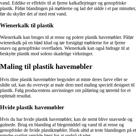
vand. Eddike er effektiv til at fjerne kalkaflejringer og genopfriske
plastik. Påfør blandingen på møblerne og lad det sidde i et par minutter,
før du skyller det af med rent vand.
Wienerkalk til plastik
Wienerkalk kan bruges til at rense og polere plastik havemøbler. Påfør
wienerkalk på en blød klud og tør forsigtigt møblerne for at fjerne
snavs og genopfriske overfladen. Wienerkalk kan også bidrage til at
beskytte plastik mod solens skadelige virkninger.
Maling til plastik havemøbler
Hvis dine plastik havemøbler begynder at miste deres farve eller se
slidte ud, kan du overveje at male dem med maling specielt designet til
plastik. Følg producentens anvisninger om påføring og tørretid for et
optimalt resultat.
Hvide plastik havemøbler
Hvis du har hvide plastik havemøbler, kan de nemt blive snavsede og
gulnede. Brug en blanding af blegemiddel og vand til at rense og
genopfriske de hvide plastikmøbler. Husk altid at teste blandingen på et
mindre synligt område først for at undgå skader.