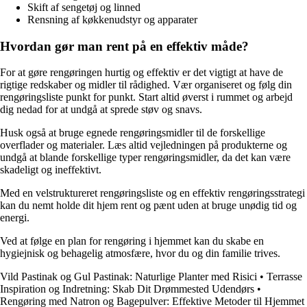
Skift af sengetøj og linned
Rensning af køkkenudstyr og apparater
Hvordan gør man rent på en effektiv måde?
For at gøre rengøringen hurtig og effektiv er det vigtigt at have de
rigtige redskaber og midler til rådighed. Vær organiseret og følg din
rengøringsliste punkt for punkt. Start altid øverst i rummet og arbejd
dig nedad for at undgå at sprede støv og snavs.
Husk også at bruge egnede rengøringsmidler til de forskellige
overflader og materialer. Læs altid vejledningen på produkterne og
undgå at blande forskellige typer rengøringsmidler, da det kan være
skadeligt og ineffektivt.
Med en velstruktureret rengøringsliste og en effektiv rengøringsstrategi
kan du nemt holde dit hjem rent og pænt uden at bruge unødig tid og
energi.
Ved at følge en plan for rengøring i hjemmet kan du skabe en
hygiejnisk og behagelig atmosfære, hvor du og din familie trives.
Vild Pastinak og Gul Pastinak: Naturlige Planter med Risici
•
Terrasse
Inspiration og Indretning: Skab Dit Drømmested Udendørs
•
Rengøring med Natron og Bagepulver: Effektive Metoder til Hjemmet