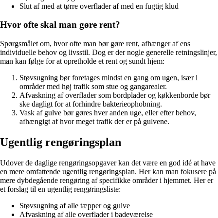
Slut af med at tørre overflader af med en fugtig klud
Hvor ofte skal man gøre rent?
Spørgsmålet om, hvor ofte man bør gøre rent, afhænger af ens
individuelle behov og livsstil. Dog er der nogle generelle retningslinjer,
man kan følge for at opretholde et rent og sundt hjem:
Støvsugning bør foretages mindst en gang om ugen, især i
områder med høj trafik som stue og gangarealer.
Afvaskning af overflader som bordplader og køkkenborde bør
ske dagligt for at forhindre bakterieophobning.
Vask af gulve bør gøres hver anden uge, eller efter behov,
afhængigt af hvor meget trafik der er på gulvene.
Ugentlig rengøringsplan
Udover de daglige rengøringsopgaver kan det være en god idé at have
en mere omfattende ugentlig rengøringsplan. Her kan man fokusere på
mere dybdegående rengøring af specifikke områder i hjemmet. Her er
et forslag til en ugentlig rengøringsliste:
Støvsugning af alle tæpper og gulve
Afvaskning af alle overflader i badeværelse