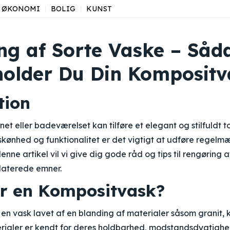
ØKONOMI
BOLIG
KUNST
ng af Sorte Vaske – Såd
holder Du Din Kompositv
tion
net eller badeværelset kan tilføre et elegant og stilfuldt t
kønhed og funktionalitet er det vigtigt at udføre regelm
enne artikel vil vi give dig gode råd og tips til rengøring 
laterede emner.
er en Kompositvask?
en vask lavet af en blanding af materialer såsom granit,
terialer er kendt for deres holdbarhed, modstandsdygtigh