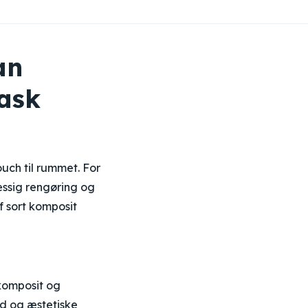
an
ask
ouch til rummet. For
æssig rengøring og
af sort komposit
 komposit og
ed og æstetiske