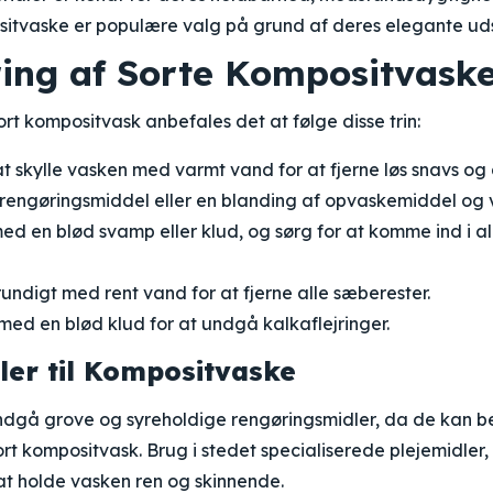
sitvaske er populære valg på grund af deres elegante u
ring af Sorte Kompositvask
ort kompositvask anbefales det at følge disse trin:
skylle vasken med varmt vand for at fjerne løs snavs og 
t rengøringsmiddel eller en blanding af opvaskemiddel og
d en blød svamp eller klud, og sørg for at komme ind i a
undigt med rent vand for at fjerne alle sæberester.
med en blød klud for at undgå kalkaflejringer.
dler til Kompositvaske
ndgå grove og syreholdige rengøringsmidler, da de kan 
rt kompositvask. Brug i stedet specialiserede plejemidler, 
at holde vasken ren og skinnende.