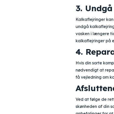
3. Undgå 
Kalkaflejringer kan
undgå kalkaflejring
vasken i længere ti
kalkaflejringer på
4. Repar
Hvis din sorte komp
nødvendigt at repar
få vejledning om k
Afslutte
Ved at følge de re
skønheden af din so
anbefalinger for at 