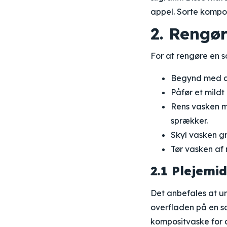
appel. Sorte kompo
2. Rengø
For at rengøre en s
Begynd med at 
Påfør et mild
Rens vasken me
sprækker.
Skyl vasken gr
Tør vasken af 
2.1 Plejemi
Det anbefales at u
overfladen på en so
kompositvaske for 