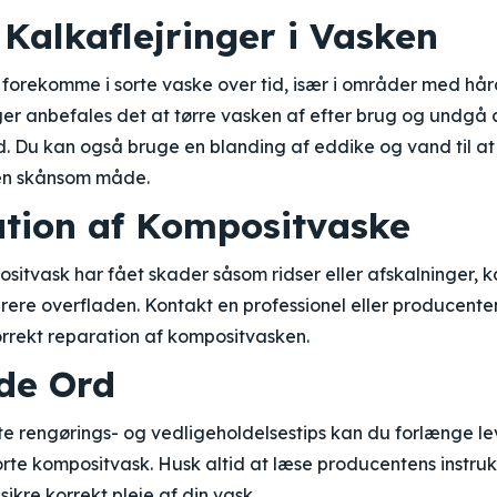
Kalkaflejringer i Vasken
 forekomme i sorte vaske over tid, især i områder med hår
er anbefales det at tørre vasken af efter brug og undgå a
d. Du kan også bruge en blanding af eddike og vand til at
 en skånsom måde.
ation af Kompositvaske
ositvask har fået skader såsom ridser eller afskalninger, 
ere overfladen. Kontakt en professionel eller producenten
orrekt reparation af kompositvasken.
nde Ord
tte rengørings- og vedligeholdelsestips kan du forlænge l
rte kompositvask. Husk altid at læse producentens instruk
sikre korrekt pleje af din vask.