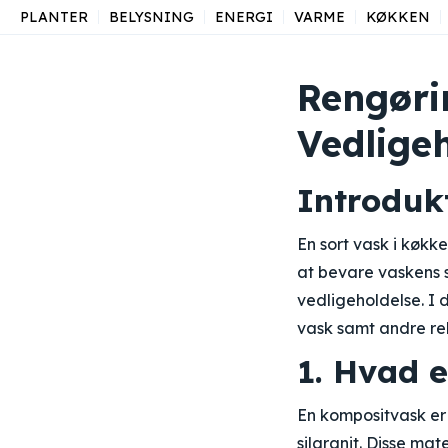
PLANTER
BELYSNING
ENERGI
VARME
KØKKEN
Rengøri
Vedlige
Introduk
En sort vask i køkke
at bevare vaskens s
vedligeholdelse. I d
vask samt andre re
1. Hvad 
En kompositvask er 
silgranit. Disse ma