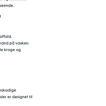
dseende.
e
affald.
 vand på vasken.
lle kroge og
beskadige
der er designet til