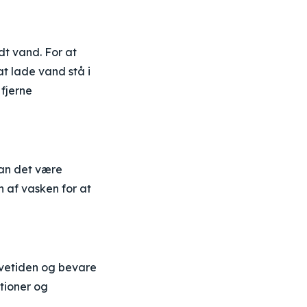
dt vand. For at
t lade vand stå i
 fjerne
kan det være
 af vasken for at
evetiden og bevare
tioner og