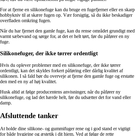
For at fjerne en silikonefuge kan du bruge en fugefjerner eller en skarp
hobbykniv til at skære fugen op. Vær forsigtig, så du ikke beskadiger
overfladen omkring fugen.
Når du har fjernet den gamle fuge, kan du rense området grundigt med
varmt sæbevand og sørge for, at det er helt tørt, før du påfører en ny
fuge.
Silikonefuger, der ikke tørrer ordentligt
Hvis du oplever problemer med en silikonefuge, der ikke tørrer
ordentligt, kan det skyldes forkert påføring eller dårlig kvalitet af
silikonen. I så fald bør du overveje at fjerne den gamle fuge og erstatte
den med en ny af høj kvalitet.
Husk altid at følge producentens anvisninger, når du påfører ny
silikonefuge, og lad det hærde helt, før du udsætter det for vand eller
damp.
Afsluttende tanker
At holde dine silikone- og gummifuger rene og i god stand er vigtigt
for både hygiejne og æstetik i dit hjem. Ved at følge de rette