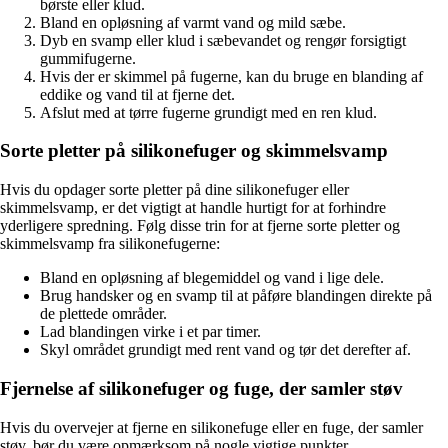
børste eller klud.
Bland en opløsning af varmt vand og mild sæbe.
Dyb en svamp eller klud i sæbevandet og rengør forsigtigt
gummifugerne.
Hvis der er skimmel på fugerne, kan du bruge en blanding af
eddike og vand til at fjerne det.
Afslut med at tørre fugerne grundigt med en ren klud.
Sorte pletter på silikonefuger og skimmelsvamp
Hvis du opdager sorte pletter på dine silikonefuger eller
skimmelsvamp, er det vigtigt at handle hurtigt for at forhindre
yderligere spredning. Følg disse trin for at fjerne sorte pletter og
skimmelsvamp fra silikonefugerne:
Bland en opløsning af blegemiddel og vand i lige dele.
Brug handsker og en svamp til at påføre blandingen direkte på
de plettede områder.
Lad blandingen virke i et par timer.
Skyl området grundigt med rent vand og tør det derefter af.
Fjernelse af silikonefuger og fuge, der samler støv
Hvis du overvejer at fjerne en silikonefuge eller en fuge, der samler
støv, bør du være opmærksom på nogle vigtige punkter.