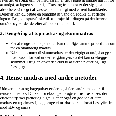
Hvis der er spildt urin på madrassen, er det vigtigt at handle hurtigt for
at undgå, at lugten sætter sig. Først og fremmest er det vigtigt at
absorbere så meget af væsken som muligt med et rent håndklæde.
Derefter kan du bruge en blanding af vand og eddike til at fjerne
lugten. Brug en sprayflaske til at sprøjte blandingen på det berørte
område og tør det derefter af med en ren klud.
3. Rengøring af topmadras og skummadras
For at rengøre en topmadras kan du følge samme procedure som
for en almindelig madras.
Når det kommer til skummadras, er det vigtigt at undgå at gøre
madrassen for våd under rengøringen, da det kan ødelægge
skummet. Brug en opvredet klud til at fjerne pletter og lugt
forsigtigt.
4. Rense madras med andre metoder
Udover natron og bagepulver er der også flere andre metoder til at
rense en madras. Du kan for eksempel bruge en madrasrenser, der
effektivt fjerner pletter og lugte. Det er også en god idé at lufte
madrassen regelmæssigt og bruge et madrasbetræk for at beskytte den
mod støv og snavs.