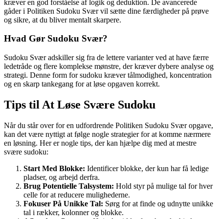
kræver en god forståelse af logik og deduktion. De avancerede
gåder i Politiken Sudoku Svær vil sætte dine færdigheder på prøve
og sikre, at du bliver mentalt skarpere.
Hvad Gør Sudoku Svær?
Sudoku Svær adskiller sig fra de lettere varianter ved at have færre
ledetråde og flere komplekse mønstre, der kræver dybere analyse og
strategi. Denne form for sudoku kræver tålmodighed, koncentration
og en skarp tankegang for at løse opgaven korrekt.
Tips til At Løse Svære Sudoku
Når du står over for en udfordrende Politiken Sudoku Svær opgave,
kan det være nyttigt at følge nogle strategier for at komme nærmere
en løsning. Her er nogle tips, der kan hjælpe dig med at mestre
svære sudoku:
Start Med Blokke:
Identificer blokke, der kun har få ledige
pladser, og arbejd derfra.
Brug Potentielle Talsystem:
Hold styr på mulige tal for hver
celle for at reducere mulighederne.
Fokuser På Unikke Tal:
Sørg for at finde og udnytte unikke
tal i rækker, kolonner og blokke.