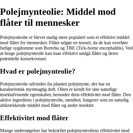
Polejmynteolie: Middel mod
flåter til mennesker
Polejmynteolie er blevet stadig mere populært som et effektivt middel
mod flåter for mennesker. Flåter udgør en trussel, da de kan overføre
farlige sygdomme som Borrelia og TBE (Tick-borne encephalitis). Ved
at bruge polejmynteolie kan man effektivt undgå flåter og deres
potentielle konsekvenser.
Hvad er polejmynteolie?
Polejmynteolie udvindes fra planten polejmynte, der har en
karakteristisk mynteagtig duft. Olien er kendt for sine naturlige
insektafvisende egenskaber, herunder dens effektivitet mod flåter. Den
aktive ingrediens i polejmynteolie, menthol, fungerer som en naturlig
afskrækkende middel mod flåter og andre insekter.
Effektivitet mod flåter
Mange undersøgelser har bekræftet polejmynteoliens effektivitet mod