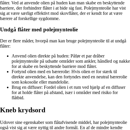
flåter. Ved at anvende olien på huden kan man skabe en beskyttende
barriere, der forhindrer flåter i at bide sig fast. Polejmynteolie har vist
sig at være særligt effektivt mod skovflåter, der er kendt for at være
bærere af forskellige sygdomme.
Undgå flåter med polejmynteolie
Der er flere måder, hvorpå man kan bruge polejmynteolie til at undgå
flåter:
Anvend olien direkte på huden: Påfør et par dråber
polejmynteolie på udsatte områder som ankler, håndled og nakke
for at skabe en beskyttende barriere mod flåter.
Fortynd olien med en bærerolie: Hvis olien er for stærk til
direkte anvendelse, kan den fortyndes med en neutral bærerolie
som kokosolie eller mandelolie.
Brug en diffuser: Fordel olien i et rum ved hjælp af en diffuser
for at holde flåter på afstand, især i områder med risiko for
flåtbid.
Kneb krydsord
Udover sine egenskaber som flåtafvisende middel, har polejmynteolie
også vist sig at være nyttig til andre formål. En af de mindre kendte