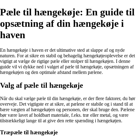
Pæle til hængekøje: En guide til
opsætning af din hængekøje i
haven
En hængekøje i haven er det ultimative sted at slappe af og nyde
naturen. For at sikre en stabil og behagelig hængekøjeoplevelse er det
vigtigt at vælge de rigtige pæle eller stolper til hængekøjen. I denne
guide vil vi dykke ned i valget af pæle til hængekøje, opsætningen af
hængekøjen og den optimale afstand mellem pælene.
Valg af pæle til hængekøje
Når du skal vælge pæle til din hængekøje, er der flere faktorer, du bør
overveje. Det vigtigste er at sikre, at pælene er stabile og i stand til at
bære vægten af hængekøjen og personen, der skal bruge den. Pælene
bør være lavet af holdbart materiale, f.eks. træ eller metal, og være
tilstrækkeligt lange til at give den rette spænding i hængekøjen.
Træpæle til hængekøje