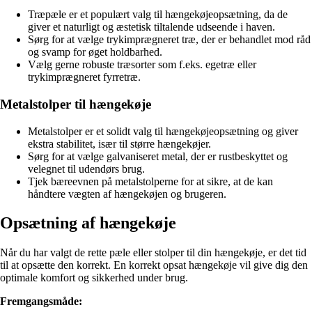
Træpæle er et populært valg til hængekøjeopsætning, da de
giver et naturligt og æstetisk tiltalende udseende i haven.
Sørg for at vælge trykimprægneret træ, der er behandlet mod råd
og svamp for øget holdbarhed.
Vælg gerne robuste træsorter som f.eks. egetræ eller
trykimprægneret fyrretræ.
Metalstolper til hængekøje
Metalstolper er et solidt valg til hængekøjeopsætning og giver
ekstra stabilitet, især til større hængekøjer.
Sørg for at vælge galvaniseret metal, der er rustbeskyttet og
velegnet til udendørs brug.
Tjek bæreevnen på metalstolperne for at sikre, at de kan
håndtere vægten af hængekøjen og brugeren.
Opsætning af hængekøje
Når du har valgt de rette pæle eller stolper til din hængekøje, er det tid
til at opsætte den korrekt. En korrekt opsat hængekøje vil give dig den
optimale komfort og sikkerhed under brug.
Fremgangsmåde: