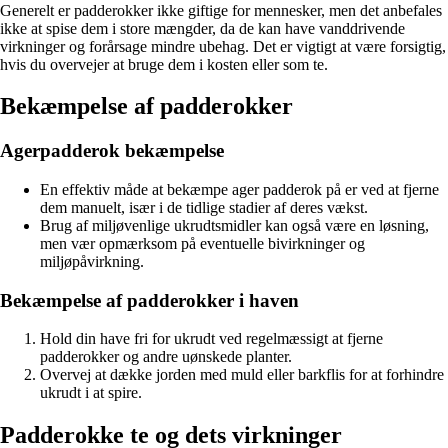
Generelt er padderokker ikke giftige for mennesker, men det anbefales
ikke at spise dem i store mængder, da de kan have vanddrivende
virkninger og forårsage mindre ubehag. Det er vigtigt at være forsigtig,
hvis du overvejer at bruge dem i kosten eller som te.
Bekæmpelse af padderokker
Agerpadderok bekæmpelse
En effektiv måde at bekæmpe ager padderok på er ved at fjerne
dem manuelt, især i de tidlige stadier af deres vækst.
Brug af miljøvenlige ukrudtsmidler kan også være en løsning,
men vær opmærksom på eventuelle bivirkninger og
miljøpåvirkning.
Bekæmpelse af padderokker i haven
Hold din have fri for ukrudt ved regelmæssigt at fjerne
padderokker og andre uønskede planter.
Overvej at dække jorden med muld eller barkflis for at forhindre
ukrudt i at spire.
Padderokke te og dets virkninger