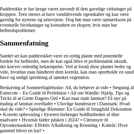
Padderokke te har længe været anvendt til dets gavnlige virkninger på
kroppen. Teen menes at have vanddrivende egenskaber og kan være
gavnlig for nyrerne og urinvejene. Dog bør man være opmærksom på
eventuelle bivirkninger og konsultere en ekspert, hvis man har
helbredsproblemer.
Sammenfatning
Samlet set kan padderokker være en nyttig plante med potentielle
fordele for helbredet, men de kan også blive et problematisk ukrudt,
der kræver ordentlig bekæmpelse. Ved at forstå disse planter bedre og
vide, hvordan man håndterer dem korrekt, kan man opretholde en sund
have og undgå spredning af uønsket vegetation.
Beskæring af Sommerfuglebuske: Alt, du behøver at vide
•
Stegning af
Entrecote – En Guide til Perfektion
•
Alt om Wørdle: Hjælp, Tips og
Tricks til at Gætte Dagens Ord
•
Kan man male laminat? Få styr på
maling af laminat overflader
•
Ulovlige hunderacer i Danmark: Hvad
skal du vide?
•
Spiselige Blomster: En Guide til Smagfuld Dekoration
•
Korrekt opbevaring i fryseren forlænger holdbarheden af dine
madvarer
•
Hvornår falder påsken i 2024?
•
Citronsyre til
Opvaskemaskine: Effektiv Afkalkning og Rensning
•
Katteår: Hvor
gammel bliver en kat?
•