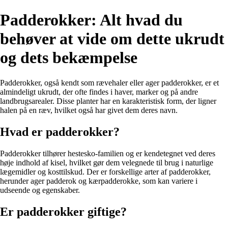
Padderokker: Alt hvad du
behøver at vide om dette ukrudt
og dets bekæmpelse
Padderokker, også kendt som rævehaler eller ager padderokker, er et
almindeligt ukrudt, der ofte findes i haver, marker og på andre
landbrugsarealer. Disse planter har en karakteristisk form, der ligner
halen på en ræv, hvilket også har givet dem deres navn.
Hvad er padderokker?
Padderokker tilhører hestesko-familien og er kendetegnet ved deres
høje indhold af kisel, hvilket gør dem velegnede til brug i naturlige
lægemidler og kosttilskud. Der er forskellige arter af padderokker,
herunder ager padderok og kærpadderokke, som kan variere i
udseende og egenskaber.
Er padderokker giftige?