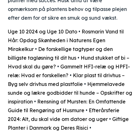
planter med succes. Husk altid at være
opmærksom på plantens behov og tilpasse plejen
efter dem for at sikre en smuk og sund vækst.
Uge 10 2024 og Uge 10 Dato
•
Rosmarin Vand til
Hår: Opdag Skønheden i Naturens Egen
Mirakelkur
•
De forskellige tagtyper og den
billigste tagløsning til dit hus
•
Hund stukket af bi –
Hvad skal du gøre?
•
Gammelt HFI-relæ og HPFI-
relæ: Hvad er forskellen?
•
Klar plast til drivhus –
Byg selv drivhus med plastfolie
•
Hjemmelavede
sunde og lækre godbidder til hunde – Opskrifter og
inspiration
•
Rensning af Mursten: En Omfattende
Guide til Rengøring af Husmure
•
Efterårsferie
2024: Alt, du skal vide om datoer og uger
•
Giftige
Planter i Danmark og Deres Risici
•