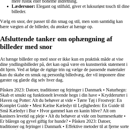
mere rustik eller boheme indretning.
Lædersnor:
Elegant og stilfuld, giver et luksuriøst touch til dine
billeder.
Vælg en snor, der passer til din smag og stil, men som samtidig kan
bære vægten af de billeder, du ønsker at hænge op.
Afsluttende tanker om ophængning af
billeder med snor
At hænge billeder op med snor er ikke kun en praktisk måde at vise
dine yndlingsbilleder på, det kan også være en kunstnerisk statement i
dit hjem. Ved at følge de rigtige trin og vælge de passende materialer
kan du skabe en smuk og personlig billedvæg, der vil imponere dine
gæster og glæde dig selv hver dag.
Påsken 2023: Datoer, traditioner og fejringer i Danmark
•
Naturhegn:
Skab et smukt og funktionelt levende hegn i din have
•
Krydderurter i
Haven og Potter: Alt du behøver at vide
•
Tørre Tøj i Frostvejr: En
Komplet Guide
•
Mest Kælne Kæledyr til Lejligheden: En Guide til
Små Kæledyr i Bur
•
Hvor gammel kan en kanin blive? Alt om
kaniners levetid og pleje
•
Alt du behøver at vide om burmeserkatte
•
Er blåregn og gyvel giftig for hunde?
•
Påsken 2023: Datoer,
traditioner og fejringer i Danmark
•
Effektive metoder til at fjerne sorte