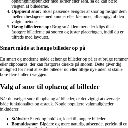
ophængningspunkter med skruer eller søm, så de kan bære
vægten af billederne.
Opspænd snor:
Skær passende længder af snor og fastgør dem
mellem beslagene med knuder eller klemmer, afhængigt af den
valgte metode.
Hæng billederne op:
Brug små klemmer eller klips til at
fastgøre billederne på snoren og juster placeringen, indtil du er
tilfreds med layoutet.
Smart måde at hænge billeder op på
En smart og moderne måde at hænge billeder op på er at bruge rammer
eller clipboards, der kan fastgøres direkte på snoren. Dette giver dig
mulighed for nemt at skifte billeder ud eller tilføje nye uden at skulle
bore flere huller i væggen.
Valg af snor til ophæng af billeder
Når du vælger snor til ophæng af billeder, er det vigtigt at overveje
både funktionalitet og æstetik. Nogle populære valgmuligheder
inkluderer:
Stålwire:
Stærk og holdbar, ideel til tungere billeder.
Bomuldssnor:
Blødere og mere naturlig udseende, perfekt til en