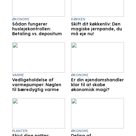
ØKONOMI
KØKKEN
Sådan fungerer
Skift dit køkkenliv: Den
huslejekontrollen:
magiske jernpande, du
Betaling vs. depositum
må eje nu!
VARME
ØKONOMI
Vedligeholdelse af
Er din ejendomshandler
varmepumper: Nøglen
klar til at skabe
til bæredygtig varme
økonomisk magi?
PLANTER
ØKONOMI
Skjul dine potter:
Deling af