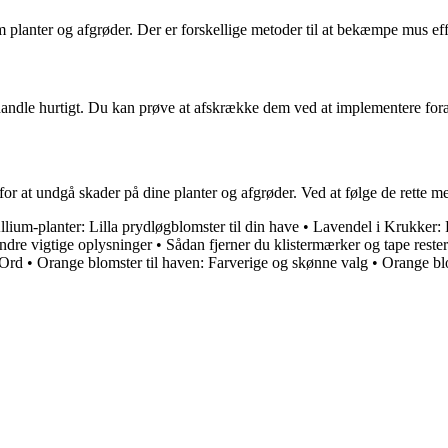
planter og afgrøder. Der er forskellige metoder til at bekæmpe mus eff
 handle hurtigt. Du kan prøve at afskrække dem ved at implementere fora
r at undgå skader på dine planter og afgrøder. Ved at følge de rette m
llium-planter: Lilla prydløgblomster til din have
•
Lavendel i Krukker: 
ndre vigtige oplysninger
•
Sådan fjerner du klistermærker og tape rester
 Ord
•
Orange blomster til haven: Farverige og skønne valg
•
Orange blo