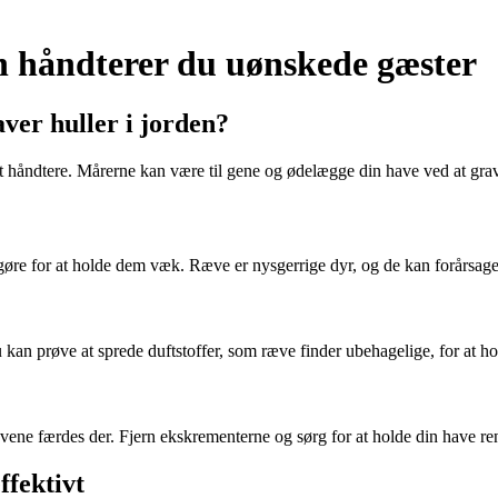
n håndterer du uønskede gæster
ver huller i jorden?
t håndtere. Mårerne kan være til gene og ødelægge din have ved at grave
 gøre for at holde dem væk. Ræve er nysgerrige dyr, og de kan forårsag
u kan prøve at sprede duftstoffer, som ræve finder ubehagelige, for at 
rævene færdes der. Fjern ekskrementerne og sørg for at holde din have re
fektivt