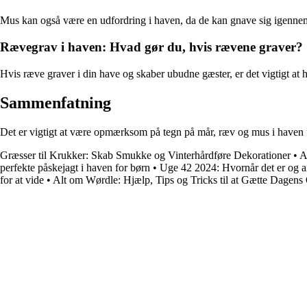
Mus kan også være en udfordring i haven, da de kan gnave sig igennem 
Rævegrav i haven: Hvad gør du, hvis rævene graver?
Hvis ræve graver i din have og skaber ubudne gæster, er det vigtigt at
Sammenfatning
Det er vigtigt at være opmærksom på tegn på mår, ræv og mus i haven fo
Græsser til Krukker: Skab Smukke og Vinterhårdføre Dekorationer
•
A
perfekte påskejagt i haven for børn
•
Uge 42 2024: Hvornår det er og a
for at vide
•
Alt om Wørdle: Hjælp, Tips og Tricks til at Gætte Dagens