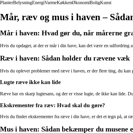
Planter
Belysning
Energi
Varme
Køkken
Økonomi
Bolig
Kunst
Mår, ræv og mus i haven – Såda
Mår i haven: Hvad gør du, når mårerne gra
Hvis du opdager, at der er mår i din have, kan det være en udfordring a
Ræv i haven: Sådan holder du rævene væk
Hvis du oplever problemer med ræve i haven, er der flere ting, du kan
Lugte ræve ikke kan lide
Ræve har en skarp lugtesans, og der er visse lugte, de ikke kan lide. D
Ekskrementer fra ræv: Hvad skal du gøre?
Hvis du finder ekskrementer fra ræve i din have, er det et tegn på, at 
Mus i haven: Sådan bekæmper du musene ef