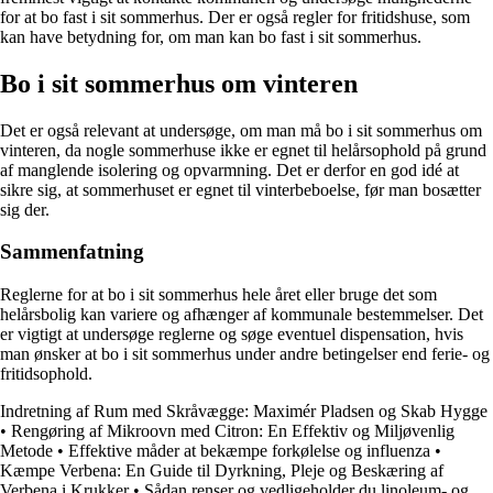
for at bo fast i sit sommerhus. Der er også regler for fritidshuse, som
kan have betydning for, om man kan bo fast i sit sommerhus.
Bo i sit sommerhus om vinteren
Det er også relevant at undersøge, om man må bo i sit sommerhus om
vinteren, da nogle sommerhuse ikke er egnet til helårsophold på grund
af manglende isolering og opvarmning. Det er derfor en god idé at
sikre sig, at sommerhuset er egnet til vinterbeboelse, før man bosætter
sig der.
Sammenfatning
Reglerne for at bo i sit sommerhus hele året eller bruge det som
helårsbolig kan variere og afhænger af kommunale bestemmelser. Det
er vigtigt at undersøge reglerne og søge eventuel dispensation, hvis
man ønsker at bo i sit sommerhus under andre betingelser end ferie- og
fritidsophold.
Indretning af Rum med Skråvægge: Maximér Pladsen og Skab Hygge
•
Rengøring af Mikroovn med Citron: En Effektiv og Miljøvenlig
Metode
•
Effektive måder at bekæmpe forkølelse og influenza
•
Kæmpe Verbena: En Guide til Dyrkning, Pleje og Beskæring af
Verbena i Krukker
•
Sådan renser og vedligeholder du linoleum- og