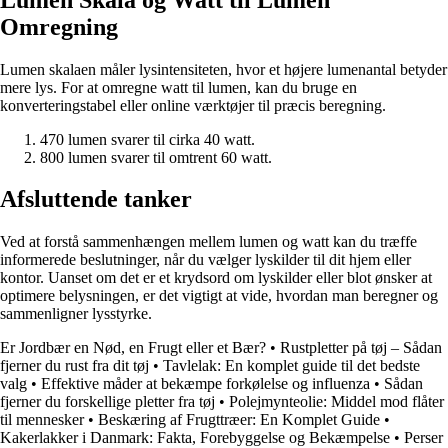
Omregning
Lumen skalaen måler lysintensiteten, hvor et højere lumenantal betyder
mere lys. For at omregne watt til lumen, kan du bruge en
konverteringstabel eller online værktøjer til præcis beregning.
470 lumen svarer til cirka 40 watt.
800 lumen svarer til omtrent 60 watt.
Afsluttende tanker
Ved at forstå sammenhængen mellem lumen og watt kan du træffe
informerede beslutninger, når du vælger lyskilder til dit hjem eller
kontor. Uanset om det er et krydsord om lyskilder eller blot ønsker at
optimere belysningen, er det vigtigt at vide, hvordan man beregner og
sammenligner lysstyrke.
Er Jordbær en Nød, en Frugt eller et Bær?
•
Rustpletter på tøj – Sådan
fjerner du rust fra dit tøj
•
Tavlelak: En komplet guide til det bedste
valg
•
Effektive måder at bekæmpe forkølelse og influenza
•
Sådan
fjerner du forskellige pletter fra tøj
•
Polejmynteolie: Middel mod flåter
til mennesker
•
Beskæring af Frugttræer: En Komplet Guide
•
Kakerlakker i Danmark: Fakta, Forebyggelse og Bekæmpelse
•
Perser