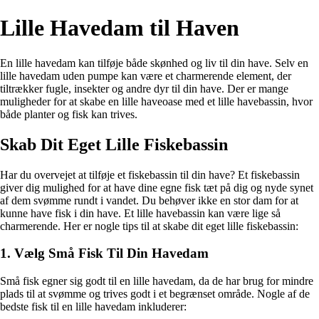
Lille Havedam til Haven
En lille havedam kan tilføje både skønhed og liv til din have. Selv en
lille havedam uden pumpe kan være et charmerende element, der
tiltrækker fugle, insekter og andre dyr til din have. Der er mange
muligheder for at skabe en lille haveoase med et lille havebassin, hvor
både planter og fisk kan trives.
Skab Dit Eget Lille Fiskebassin
Har du overvejet at tilføje et fiskebassin til din have? Et fiskebassin
giver dig mulighed for at have dine egne fisk tæt på dig og nyde synet
af dem svømme rundt i vandet. Du behøver ikke en stor dam for at
kunne have fisk i din have. Et lille havebassin kan være lige så
charmerende. Her er nogle tips til at skabe dit eget lille fiskebassin:
1. Vælg Små Fisk Til Din Havedam
Små fisk egner sig godt til en lille havedam, da de har brug for mindre
plads til at svømme og trives godt i et begrænset område. Nogle af de
bedste fisk til en lille havedam inkluderer: