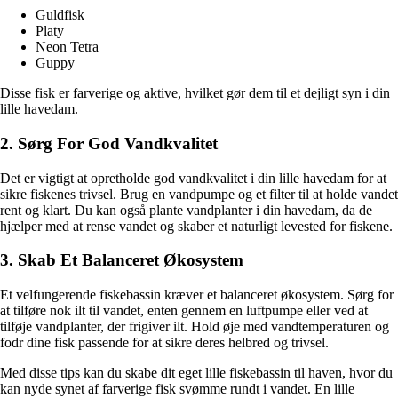
Guldfisk
Platy
Neon Tetra
Guppy
Disse fisk er farverige og aktive, hvilket gør dem til et dejligt syn i din
lille havedam.
2. Sørg For God Vandkvalitet
Det er vigtigt at opretholde god vandkvalitet i din lille havedam for at
sikre fiskenes trivsel. Brug en vandpumpe og et filter til at holde vandet
rent og klart. Du kan også plante vandplanter i din havedam, da de
hjælper med at rense vandet og skaber et naturligt levested for fiskene.
3. Skab Et Balanceret Økosystem
Et velfungerende fiskebassin kræver et balanceret økosystem. Sørg for
at tilføre nok ilt til vandet, enten gennem en luftpumpe eller ved at
tilføje vandplanter, der frigiver ilt. Hold øje med vandtemperaturen og
fodr dine fisk passende for at sikre deres helbred og trivsel.
Med disse tips kan du skabe dit eget lille fiskebassin til haven, hvor du
kan nyde synet af farverige fisk svømme rundt i vandet. En lille