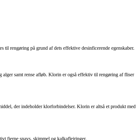
des til rengøring på grund af dets effektive desinficerende egenskaber.
alger samt rense afløb. Klorin er også effektiv til rengøring af fliser
middel, der indeholder klorforbindelser. Klorin er altså et produkt med
ivt fjerne snavs, skimmel og kalkaflejringer.