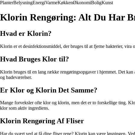
Planter
Belysning
Energi
Varme
Køkken
Økonomi
Bolig
Kunst
Klorin Rengøring: Alt Du Har Br
Hvad er Klorin?
Klorin er et desinfektionsmiddel, der bruges til at fjerne bakterier, vi
Hvad Bruges Klor til?
Klorin bruges til en lang række rengøringsopgaver i hjemmet. Det kan anve
og badeværelser.
Er Klor og Klorin Det Samme?
Mange forveksler ofte klor og klorin, men det er to forskellige ting. Klo
klor som aktiv ingrediens.
Klorin Rengøring Af Fliser
Har du svært ved at få dine fliser rene? Klorin kan være løsningen. Ved 