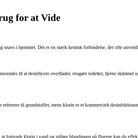
ug for at Vide
ra og snavs i hjemmet. Det er en stærk kemisk forbindelse, der ofte anven
ndes til at desinficere overflader, rengøre toiletter, fjerne skimmel og 
r refererer til grundstoffet, mens klorin er et kommercielt desinfektions
at fortynde klorin i vand og påføre blandingen på fliserne kan du effekt