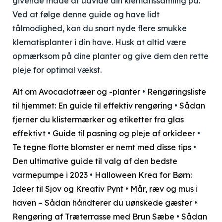
givende måde at udvide din klematissamling på.
Ved at følge denne guide og have lidt
tålmodighed, kan du snart nyde flere smukke
klematisplanter i din have. Husk at altid være
opmærksom på dine planter og give dem den rette
pleje for optimal vækst.
Alt om Avocadotræer og -planter
•
Rengøringsliste
til hjemmet: En guide til effektiv rengøring
•
Sådan
fjerner du klistermærker og etiketter fra glas
effektivt
•
Guide til pasning og pleje af orkideer
•
Te tegne flotte blomster er nemt med disse tips
•
Den ultimative guide til valg af den bedste
varmepumpe i 2023
•
Halloween Krea for Børn:
Ideer til Sjov og Kreativ Pynt
•
Mår, ræv og mus i
haven – Sådan håndterer du uønskede gæster
•
Rengøring af Træterrasse med Brun Sæbe
•
Sådan