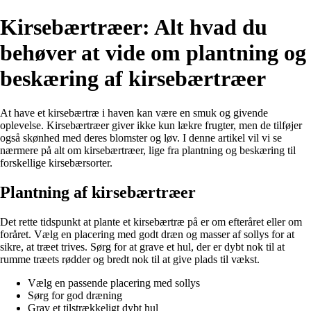
Kirsebærtræer: Alt hvad du
behøver at vide om plantning og
beskæring af kirsebærtræer
At have et kirsebærtræ i haven kan være en smuk og givende
oplevelse. Kirsebærtræer giver ikke kun lækre frugter, men de tilføjer
også skønhed med deres blomster og løv. I denne artikel vil vi se
nærmere på alt om kirsebærtræer, lige fra plantning og beskæring til
forskellige kirsebærsorter.
Plantning af kirsebærtræer
Det rette tidspunkt at plante et kirsebærtræ på er om efteråret eller om
foråret. Vælg en placering med godt dræn og masser af sollys for at
sikre, at træet trives. Sørg for at grave et hul, der er dybt nok til at
rumme træets rødder og bredt nok til at give plads til vækst.
Vælg en passende placering med sollys
Sørg for god dræning
Grav et tilstrækkeligt dybt hul