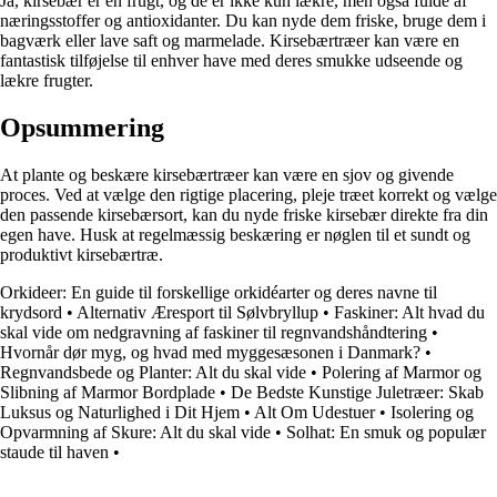
Ja, kirsebær er en frugt, og de er ikke kun lækre, men også fulde af
næringsstoffer og antioxidanter. Du kan nyde dem friske, bruge dem i
bagværk eller lave saft og marmelade. Kirsebærtræer kan være en
fantastisk tilføjelse til enhver have med deres smukke udseende og
lækre frugter.
Opsummering
At plante og beskære kirsebærtræer kan være en sjov og givende
proces. Ved at vælge den rigtige placering, pleje træet korrekt og vælge
den passende kirsebærsort, kan du nyde friske kirsebær direkte fra din
egen have. Husk at regelmæssig beskæring er nøglen til et sundt og
produktivt kirsebærtræ.
Orkideer: En guide til forskellige orkidéarter og deres navne til
krydsord
•
Alternativ Æresport til Sølvbryllup
•
Faskiner: Alt hvad du
skal vide om nedgravning af faskiner til regnvandshåndtering
•
Hvornår dør myg, og hvad med myggesæsonen i Danmark?
•
Regnvandsbede og Planter: Alt du skal vide
•
Polering af Marmor og
Slibning af Marmor Bordplade
•
De Bedste Kunstige Juletræer: Skab
Luksus og Naturlighed i Dit Hjem
•
Alt Om Udestuer
•
Isolering og
Opvarmning af Skure: Alt du skal vide
•
Solhat: En smuk og populær
staude til haven
•