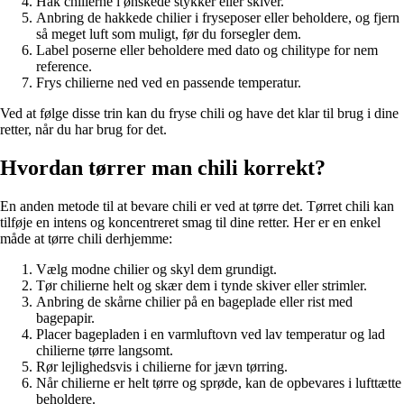
Hak chilierne i ønskede stykker eller skiver.
Anbring de hakkede chilier i fryseposer eller beholdere, og fjern
så meget luft som muligt, før du forsegler dem.
Label poserne eller beholdere med dato og chilitype for nem
reference.
Frys chilierne ned ved en passende temperatur.
Ved at følge disse trin kan du fryse chili og have det klar til brug i dine
retter, når du har brug for det.
Hvordan tørrer man chili korrekt?
En anden metode til at bevare chili er ved at tørre det. Tørret chili kan
tilføje en intens og koncentreret smag til dine retter. Her er en enkel
måde at tørre chili derhjemme:
Vælg modne chilier og skyl dem grundigt.
Tør chilierne helt og skær dem i tynde skiver eller strimler.
Anbring de skårne chilier på en bageplade eller rist med
bagepapir.
Placer bagepladen i en varmluftovn ved lav temperatur og lad
chilierne tørre langsomt.
Rør lejlighedsvis i chilierne for jævn tørring.
Når chilierne er helt tørre og sprøde, kan de opbevares i lufttætte
beholdere.