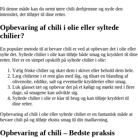
På denne måde kan du nemt tørre chili derhjemme og nyde den
intensitet, det tilføjer til dine retter.
Opbevaring af chili i olie eller syltede
chilier?
En populær metode til at bevare chili er ved at opbevare det i olie eller
sylte det. Syltede chilier i olie kan tilføje både smag og krydderi til dine
retter. Her er en simpel opskrift på syltede chilier i olie:
Vælg friske chilier og skær dem i skiver eller behold dem hele.
Læg chilierne i et rent glas med låg, og tilsæt en blanding af
olivenolie, eddike, salt og eventuelle krydderier efter smag.
Luk glasset tæt og opbevar det på et køligt og mørkt sted i flere
dage, så smagene kan udvikle sig.
Syltede chilier i olie er klar til brug og kan tilføje krydderi til
dine retter.
Opbevaring af chili i olie eller syltede chilier er en fantastisk måde at
bevare chili på og tilføje ekstra smag til din madlavning.
Opbevaring af chili – Bedste praksis