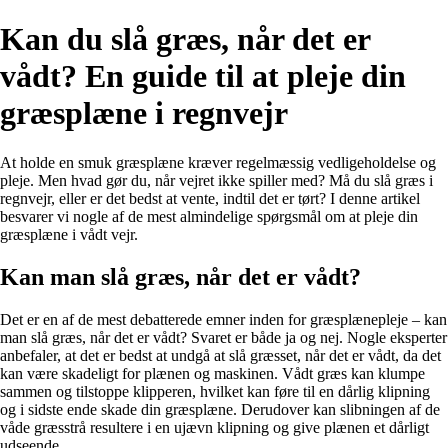
Kan du slå græs, når det er
vådt? En guide til at pleje din
græsplæne i regnvejr
At holde en smuk græsplæne kræver regelmæssig vedligeholdelse og
pleje. Men hvad gør du, når vejret ikke spiller med? Må du slå græs i
regnvejr, eller er det bedst at vente, indtil det er tørt? I denne artikel
besvarer vi nogle af de mest almindelige spørgsmål om at pleje din
græsplæne i vådt vejr.
Kan man slå græs, når det er vådt?
Det er en af de mest debatterede emner inden for græsplænepleje – kan
man slå græs, når det er vådt? Svaret er både ja og nej. Nogle eksperter
anbefaler, at det er bedst at undgå at slå græsset, når det er vådt, da det
kan være skadeligt for plænen og maskinen. Vådt græs kan klumpe
sammen og tilstoppe klipperen, hvilket kan føre til en dårlig klipning
og i sidste ende skade din græsplæne. Derudover kan slibningen af de
våde græsstrå resultere i en ujævn klipning og give plænen et dårligt
udseende.