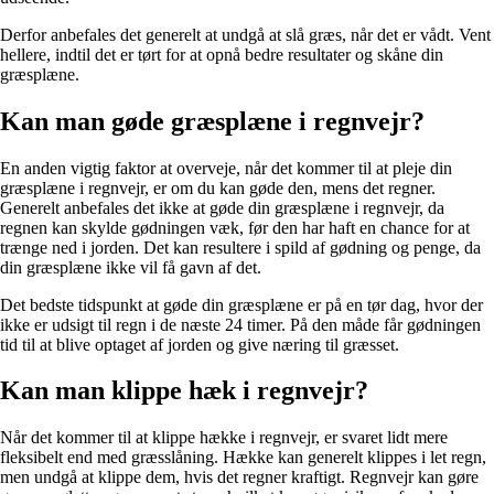
Derfor anbefales det generelt at undgå at slå græs, når det er vådt. Vent
hellere, indtil det er tørt for at opnå bedre resultater og skåne din
græsplæne.
Kan man gøde græsplæne i regnvejr?
En anden vigtig faktor at overveje, når det kommer til at pleje din
græsplæne i regnvejr, er om du kan gøde den, mens det regner.
Generelt anbefales det ikke at gøde din græsplæne i regnvejr, da
regnen kan skylde gødningen væk, før den har haft en chance for at
trænge ned i jorden. Det kan resultere i spild af gødning og penge, da
din græsplæne ikke vil få gavn af det.
Det bedste tidspunkt at gøde din græsplæne er på en tør dag, hvor der
ikke er udsigt til regn i de næste 24 timer. På den måde får gødningen
tid til at blive optaget af jorden og give næring til græsset.
Kan man klippe hæk i regnvejr?
Når det kommer til at klippe hække i regnvejr, er svaret lidt mere
fleksibelt end med græsslåning. Hække kan generelt klippes i let regn,
men undgå at klippe dem, hvis det regner kraftigt. Regnvejr kan gøre