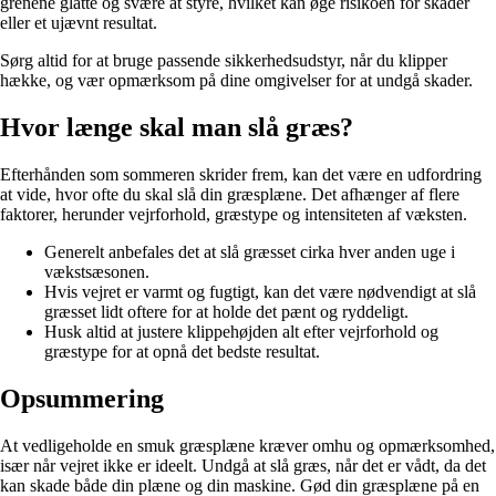
grenene glatte og svære at styre, hvilket kan øge risikoen for skader
eller et ujævnt resultat.
Sørg altid for at bruge passende sikkerhedsudstyr, når du klipper
hække, og vær opmærksom på dine omgivelser for at undgå skader.
Hvor længe skal man slå græs?
Efterhånden som sommeren skrider frem, kan det være en udfordring
at vide, hvor ofte du skal slå din græsplæne. Det afhænger af flere
faktorer, herunder vejrforhold, græstype og intensiteten af væksten.
Generelt anbefales det at slå græsset cirka hver anden uge i
vækstsæsonen.
Hvis vejret er varmt og fugtigt, kan det være nødvendigt at slå
græsset lidt oftere for at holde det pænt og ryddeligt.
Husk altid at justere klippehøjden alt efter vejrforhold og
græstype for at opnå det bedste resultat.
Opsummering
At vedligeholde en smuk græsplæne kræver omhu og opmærksomhed,
især når vejret ikke er ideelt. Undgå at slå græs, når det er vådt, da det
kan skade både din plæne og din maskine. Gød din græsplæne på en