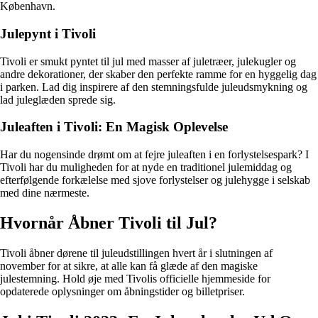
København.
Julepynt i Tivoli
Tivoli er smukt pyntet til jul med masser af juletræer, julekugler og
andre dekorationer, der skaber den perfekte ramme for en hyggelig dag
i parken. Lad dig inspirere af den stemningsfulde juleudsmykning og
lad juleglæden sprede sig.
Juleaften i Tivoli: En Magisk Oplevelse
Har du nogensinde drømt om at fejre juleaften i en forlystelsespark? I
Tivoli har du muligheden for at nyde en traditionel julemiddag og
efterfølgende forkælelse med sjove forlystelser og julehygge i selskab
med dine nærmeste.
Hvornår Åbner Tivoli til Jul?
Tivoli åbner dørene til juleudstillingen hvert år i slutningen af
november for at sikre, at alle kan få glæde af den magiske
julestemning. Hold øje med Tivolis officielle hjemmeside for
opdaterede oplysninger om åbningstider og billetpriser.