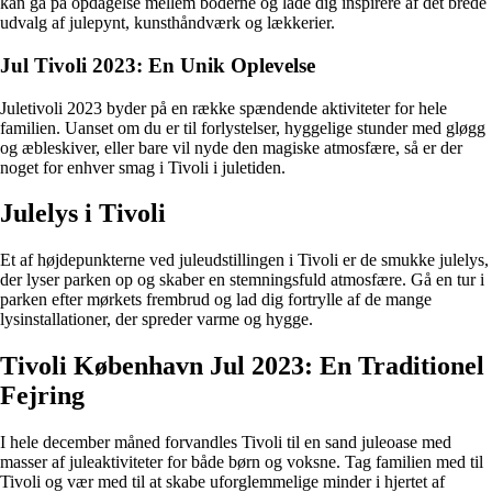
kan gå på opdagelse mellem boderne og lade dig inspirere af det brede
udvalg af julepynt, kunsthåndværk og lækkerier.
Jul Tivoli 2023: En Unik Oplevelse
Juletivoli 2023 byder på en række spændende aktiviteter for hele
familien. Uanset om du er til forlystelser, hyggelige stunder med gløgg
og æbleskiver, eller bare vil nyde den magiske atmosfære, så er der
noget for enhver smag i Tivoli i juletiden.
Julelys i Tivoli
Et af højdepunkterne ved juleudstillingen i Tivoli er de smukke julelys,
der lyser parken op og skaber en stemningsfuld atmosfære. Gå en tur i
parken efter mørkets frembrud og lad dig fortrylle af de mange
lysinstallationer, der spreder varme og hygge.
Tivoli København Jul 2023: En Traditionel
Fejring
I hele december måned forvandles Tivoli til en sand juleoase med
masser af juleaktiviteter for både børn og voksne. Tag familien med til
Tivoli og vær med til at skabe uforglemmelige minder i hjertet af