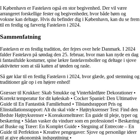
I København er Fastelavn også en stor begivenhed. Der vil være
arrangeret forskellige fester og begivenheder, hvor både børn og
voksne kan deltage. Hvis du befinder dig i København, kan du se frem
til en festlig og farverig Fastelavn i 2024.
Sammenfatning
Fastelavn er en festlig tradition, der fejres over hele Danmark. I 2024
falder Fastelavn på søndag den 25. februar, hvor man kan nyde en dag
i fantasifulde kostumer, spise lækre fastelavnsboller og deltage i sjove
aktiviteter som at slå katten af tønden og rasle.
Så gør klar til en festlig Fastelavn i 2024, hvor glæde, god stemning og
traditioner går op i en højere enhed!
Græsser til Krukker: Skab Smukke og Vinterhårdføre Dekorationer
•
Korrekt temperatur for dit køleskab
•
Cocker Spaniel: Den Ultimative
Guide til En Fantastisk Familiehund
•
Tilstandsrapport Pris og
Elinstallationsrapport: Alt du skal vide
•
Højtryksrenser Test: Find den
Bedste Højtryksrenser
•
Koreakorneltræer: En guide til pleje, typer og
beskæring
•
Sådan vasker du vinduer som en professionel
•
Beskæring
af Buske og Træer: En Komplet Guide
•
Stegning af Entrecote – En
Guide til Perfektion
•
Kreative pengegaver: Sjove og personlige ideer
til at give økonomisk indsprøjtning
•