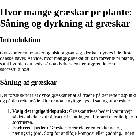
Hvor mange græskar pr plante:
Såning og dyrkning af græskar
Introduktion
Græskar er en populær og alsidig grøntsag, der kan dyrkes i de fleste
danske haver. At vide, hvor mange græskar du kan forvente pr plante,
samt hvordan du bedst sår og dyrker dem, er afgørende for en
succesfuld høst.
Såning af græskar
Det første skridt i at dyrke græskar er at så frøene på det rette tidspunkt
og på den rette måde. Her er nogle nyttige tips til såning af græskar:
Vælg det rigtige tidspunkt:
Græskar trives bedst i varmt vejr,
så det anbefales at så frøene i slutningen af foråret eller tidligt om
sommeren.
Forbered jorden:
Græskar foretrækker en veldrænet og
næringsrig jord. Sørg for at tilføje kompost eller gødning, inden