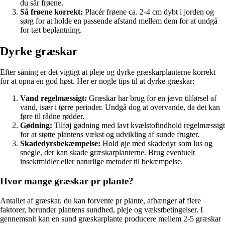
du sår frøene.
Så frøene korrekt:
Placér frøene ca. 2-4 cm dybt i jorden og
sørg for at holde en passende afstand mellem dem for at undgå
for tæt beplantning.
Dyrke græskar
Efter såning er det vigtigt at pleje og dyrke græskarplanterne korrekt
for at opnå en god høst. Her er nogle tips til at dyrke græskar:
Vand regelmæssigt:
Græskar har brug for en jævn tilførsel af
vand, især i tørre perioder. Undgå dog at overvande, da det kan
føre til rådne rødder.
Gødning:
Tilføj gødning med lavt kvælstofindhold regelmæssigt
for at støtte plantens vækst og udvikling af sunde frugter.
Skadedyrsbekæmpelse:
Hold øje med skadedyr som lus og
snegle, der kan skade græskarplanterne. Brug eventuelt
insektmidler eller naturlige metoder til bekæmpelse.
Hvor mange græskar pr plante?
Antallet af græskar, du kan forvente pr plante, afhænger af flere
faktorer, herunder plantens sundhed, pleje og vækstbetingelser. I
gennemsnit kan en sund græskarplante producere mellem 2-5 græskar