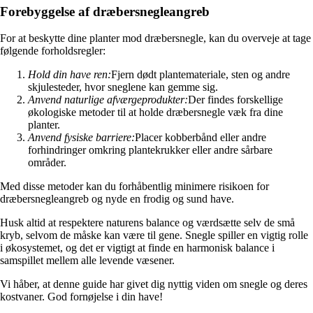
Forebyggelse af dræbersnegleangreb
For at beskytte dine planter mod dræbersnegle, kan du overveje at tage
følgende forholdsregler:
Hold din have ren:
Fjern dødt plantemateriale, sten og andre
skjulesteder, hvor sneglene kan gemme sig.
Anvend naturlige afværgeprodukter:
Der findes forskellige
økologiske metoder til at holde dræbersnegle væk fra dine
planter.
Anvend fysiske barriere:
Placer kobberbånd eller andre
forhindringer omkring plantekrukker eller andre sårbare
områder.
Med disse metoder kan du forhåbentlig minimere risikoen for
dræbersnegleangreb og nyde en frodig og sund have.
Husk altid at respektere naturens balance og værdsætte selv de små
kryb, selvom de måske kan være til gene. Snegle spiller en vigtig rolle
i økosystemet, og det er vigtigt at finde en harmonisk balance i
samspillet mellem alle levende væsener.
Vi håber, at denne guide har givet dig nyttig viden om snegle og deres
kostvaner. God fornøjelse i din have!