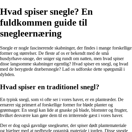
Hvad spiser snegle? En
fuldkommen guide til
snegleernæring
Snegle er nogle fascinerende skabninger, der findes i mange forskellige
former og størrelser. De fleste af os er bekendt med de små
husdyrhave-snoge, der sniger sig rundt om natten, men hvad spiser
disse langsomme skabninger egentlig? Hvad spiser en snegl, og hvad
med de berygtede dræbersnegle? Lad os udforske dette spørgsmål i
dybden.
Hvad spiser en traditionel snegl?
En typisk snegl, som vi ofte ser i vores haver, er en planteæder. De
ernærer sig primært af forskellige former for bløde planter og
grøntsager. En snegl kan lide at gnaske på blade, blomster og frugter,
hvilket desværre kan gøre dem til en irriterende gæst i vores haver.
Der er dog også gavnlige sneglearter, der spiser dødt plantemateriale
og hjælper med at nedbryde organisk materiale i jorden. Disse snegle