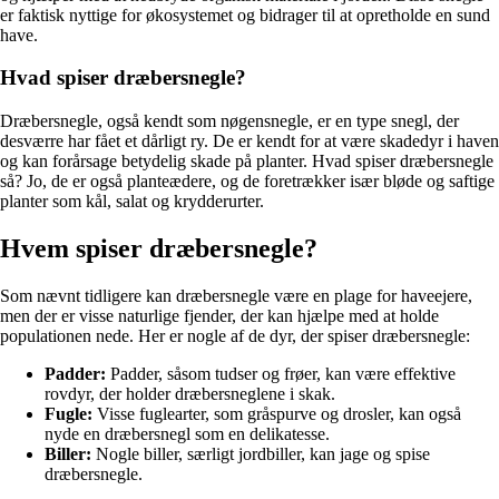
er faktisk nyttige for økosystemet og bidrager til at opretholde en sund
have.
Hvad spiser dræbersnegle?
Dræbersnegle, også kendt som nøgensnegle, er en type snegl, der
desværre har fået et dårligt ry. De er kendt for at være skadedyr i haven
og kan forårsage betydelig skade på planter. Hvad spiser dræbersnegle
så? Jo, de er også planteædere, og de foretrækker især bløde og saftige
planter som kål, salat og krydderurter.
Hvem spiser dræbersnegle?
Som nævnt tidligere kan dræbersnegle være en plage for haveejere,
men der er visse naturlige fjender, der kan hjælpe med at holde
populationen nede. Her er nogle af de dyr, der spiser dræbersnegle:
Padder:
Padder, såsom tudser og frøer, kan være effektive
rovdyr, der holder dræbersneglene i skak.
Fugle:
Visse fuglearter, som gråspurve og drosler, kan også
nyde en dræbersnegl som en delikatesse.
Biller:
Nogle biller, særligt jordbiller, kan jage og spise
dræbersnegle.