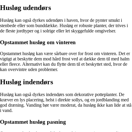
Husløg udendørs
Husløg kan også dyrkes udendørs i haven, hvor de pynter smukt i
stenbede eller som bunddække. Husløg er robuste planter, der trives i
de fleste jordtyper og i solrige eller let skyggefulde omgivelser.
Opstammet husløg om vinteren
Opstammet husløg kan være sårbare over for frost om vinteren. Det er
vigtigt at beskytte dem mod hård frost ved at dække dem til med halm
eller fleece. Alternativt kan du flytte dem til et beskyttet sted, hvor de
kan overvintre uden problemer.
Husløg indendørs
Husløg kan også dyrkes indendørs som dekorative potteplanter. De
kræver en lys placering, helst i direkte sollys, og en jordblanding med
god dræning. Vanding bør være moderat, da husløg ikke kan lide at stå
i vand.
Opstammet husløg pasning