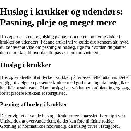
Husløg i krukker og udendørs:
Pasning, pleje og meget mere
Husløg er en smuk og alsidig plante, som nemt kan dyrkes både i
krukker og udendørs. I denne artikel vil vi guide dig gennem alt, hvad
du behøver at vide om pasning af husløg, lige fra hvordan du planter
dem i krukker, til hvordan du passer dem om vinteren.
Husløg i krukker
Husløg er ideelle til at dyrke i krukker på terrassen eller altanen. Det er
vigtigt at vælge en passende krukke med god dræning, da husløg ikke
kan lide at stå i vand. Plant husløg i en veldrænet jordblanding og sørg
for at placere krukken et solrigt sted.
Pasning af husløg i krukker
Det er vigtigt at vande husløg i krukker regelmæssigt, især i tørt vejr.
Undgå dog at overvande dem, da det kan føre til rådne rødder.
Gødning er normalt ikke nødvendig, da husløg trives i fattig jord.