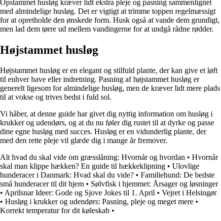
Opstammet husløg kræver lidt ekstra pleje og pasning sammenlignet
med almindelige husløg. Det er vigtigt at trimme toppen regelmæssigt
for at opretholde den ønskede form. Husk også at vande dem grundigt,
men lad dem tørre ud mellem vandingerne for at undgå rådne rødder.
Højstammet husløg
Højstammet husløg er en elegant og stilfuld plante, der kan give et løft
til enhver have eller indretning. Pasning af højstammet husløg er
generelt ligesom for almindelige husløg, men de kræver lidt mere plads
til at vokse og trives bedst i fuld sol.
Vi håber, at denne guide har givet dig nyttig information om husløg i
krukker og udendørs, og at du nu føler dig rustet til at dyrke og passe
dine egne husløg med succes. Husløg er en vidunderlig plante, der
med den rette pleje vil glæde dig i mange år fremover.
Alt hvad du skal vide om græsslåning: Hvornår og hvordan
•
Hvornår
skal man klippe hækken? En guide til hækkeklipning
•
Ulovlige
hunderacer i Danmark: Hvad skal du vide?
•
Familiehund: De bedste
små hunderacer til dit hjem
•
Sølvfisk i hjemmet: Årsager og løsninger
•
Aprilsnar Ideer: Gode og Sjove Jokes til 1. April
•
Vejret i Helsingør
•
Husløg i krukker og udendørs: Pasning, pleje og meget mere
•
Korrekt temperatur for dit køleskab
•