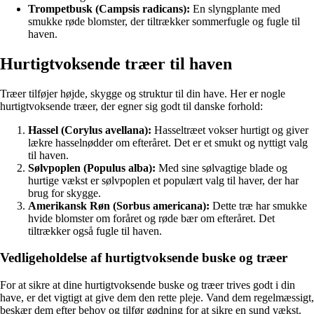
Trompetbusk (Campsis radicans):
En slyngplante med
smukke røde blomster, der tiltrækker sommerfugle og fugle til
haven.
Hurtigtvoksende træer til haven
Træer tilføjer højde, skygge og struktur til din have. Her er nogle
hurtigtvoksende træer, der egner sig godt til danske forhold:
Hassel (Corylus avellana):
Hasseltræet vokser hurtigt og giver
lækre hasselnødder om efteråret. Det er et smukt og nyttigt valg
til haven.
Sølvpoplen (Populus alba):
Med sine sølvagtige blade og
hurtige vækst er sølvpoplen et populært valg til haver, der har
brug for skygge.
Amerikansk Røn (Sorbus americana):
Dette træ har smukke
hvide blomster om foråret og røde bær om efteråret. Det
tiltrækker også fugle til haven.
Vedligeholdelse af hurtigtvoksende buske og træer
For at sikre at dine hurtigtvoksende buske og træer trives godt i din
have, er det vigtigt at give dem den rette pleje. Vand dem regelmæssigt,
beskær dem efter behov og tilfør gødning for at sikre en sund vækst.