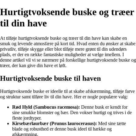
Hurtigtvoksende buske og træer
til din have
At tilføje hurtigtvoksende buske og træer til din have kan skabe en
smuk og levende atmosfære på kort tid. Hvad enten du ønsker at skabe
privatliv, tilføje skygge eller blot tilføje mere grønt til din udendørs
plads, er der en række fantastiske muligheder at vælge imellem. I
denne artikel vil vi se nærmere på forskellige hurtigtvoksende buske og
træer, der kan give din have et løft.
Hurtigtvoksende buske til haven
Hurtigtvoksende buske er ideelle til at skabe afskærmning, tilføje farve
og struktur samt tilføre liv til din have. Her er nogle populære valg:
Rød Hyld (Sambucus racemosa):
Denne busk er kendt for
sine smukke blomster og bær. Den vokser hurtigt og trives i de
fleste jordtyper.
Kirsebærlaurbær (Prunus laurocerasus):
Med sine tætte
blade og robusthed er denne busk ideel til hække og
afskærmning.