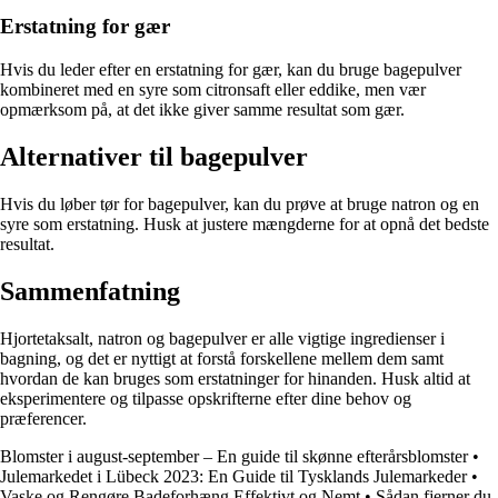
Erstatning for gær
Hvis du leder efter en erstatning for gær, kan du bruge bagepulver
kombineret med en syre som citronsaft eller eddike, men vær
opmærksom på, at det ikke giver samme resultat som gær.
Alternativer til bagepulver
Hvis du løber tør for bagepulver, kan du prøve at bruge natron og en
syre som erstatning. Husk at justere mængderne for at opnå det bedste
resultat.
Sammenfatning
Hjortetaksalt, natron og bagepulver er alle vigtige ingredienser i
bagning, og det er nyttigt at forstå forskellene mellem dem samt
hvordan de kan bruges som erstatninger for hinanden. Husk altid at
eksperimentere og tilpasse opskrifterne efter dine behov og
præferencer.
Blomster i august-september – En guide til skønne efterårsblomster
•
Julemarkedet i Lübeck 2023: En Guide til Tysklands Julemarkeder
•
Vaske og Rengøre Badeforhæng Effektivt og Nemt
•
Sådan fjerner du