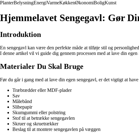
Planter
Belysning
Energi
Varme
Køkken
Økonomi
Bolig
Kunst
Hjemmelavet Sengegavl: Gør D
Introduktion
En sengegavl kan være den perfekte måde at tilføje stil og personlighed 
I denne artikel vil vi guide dig gennem processen med at lave din ege
Materialer Du Skal Bruge
Før du går i gang med at lave din egen sengegavl, er det vigtigt at have 
Træbrædder eller MDF-plader
Sav
Målebånd
Slibepapir
Skumgummi eller polstring
Stof til at betrække sengegavlen
Skruer og skruetrækker
Beslag til at montere sengegavlen på væggen