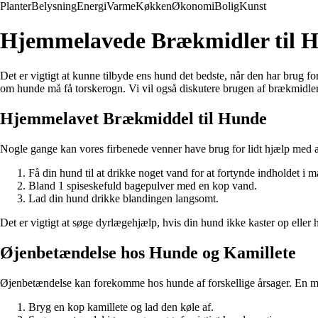
Planter
Belysning
Energi
Varme
Køkken
Økonomi
Bolig
Kunst
Hjemmelavede Brækmidler til H
Det er vigtigt at kunne tilbyde ens hund det bedste, når den har brug 
om hunde må få torskerogn. Vi vil også diskutere brugen af brækmidler
Hjemmelavet Brækmiddel til Hunde
Nogle gange kan vores firbenede venner have brug for lidt hjælp med at 
Få din hund til at drikke noget vand for at fortynde indholdet i 
Bland 1 spiseskefuld bagepulver med en kop vand.
Lad din hund drikke blandingen langsomt.
Det er vigtigt at søge dyrlægehjælp, hvis din hund ikke kaster op eller 
Øjenbetændelse hos Hunde og Kamillete
Øjenbetændelse kan forekomme hos hunde af forskellige årsager. En mild
Bryg en kop kamillete og lad den køle af.