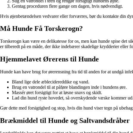
Sug en vatrondel i teen og rengør forsigtigt hundens øjne.
Gentag proceduren flere gange om dagen, hvis nødvendigt.
Hvis øjenbetændelsen vedvarer eller forværres, bør du kontakte din dyr
Må Hunde Få Torskerogn?
Torskerogn kan være en delikatesse for os, men kan hunde spise det sikk
er tilberedt på en måde, der ikke indebærer skadelige krydderier eller fo
Hjemmelavet Ørerens til Hunde
Hunde kan have brug for ørerensning fra tid til anden for at undgå infek
Bland lige dele æblecidereddike og vand.
Brug en vatrondel til at påføre blandingen inde i hundens øre.
Massér øret forsigtigt for at løsne snavs og skidt.
Lad din hund ryste hovedet, så overskydende væske kommer ud
Gør dette med forsigtighed og stop, hvis din hund viser tegn på ubehag.
Brækmiddel til Hunde og Saltvandsdråber