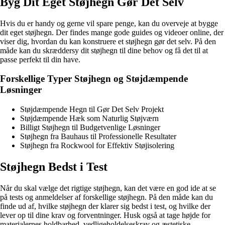
Byg Dit Eget Støjhegn Gør Det Selv
Hvis du er handy og gerne vil spare penge, kan du overveje at bygge
dit eget støjhegn. Der findes mange gode guides og videoer online, der
viser dig, hvordan du kan konstruere et støjhegn gør det selv. På den
måde kan du skræddersy dit støjhegn til dine behov og få det til at
passe perfekt til din have.
Forskellige Typer Støjhegn og Støjdæmpende
Løsninger
Støjdæmpende Hegn til Gør Det Selv Projekt
Støjdæmpende Hæk som Naturlig Støjværn
Billigt Støjhegn til Budgetvenlige Løsninger
Støjhegn fra Bauhaus til Professionelle Resultater
Støjhegn fra Rockwool for Effektiv Støjisolering
Støjhegn Bedst i Test
Når du skal vælge det rigtige støjhegn, kan det være en god ide at se
på tests og anmeldelser af forskellige støjhegn. På den måde kan du
finde ud af, hvilke støjhegn der klarer sig bedst i test, og hvilke der
lever op til dine krav og forventninger. Husk også at tage højde for
materialernes holdbarhed, vedligeholdelseskrav og æstetiske