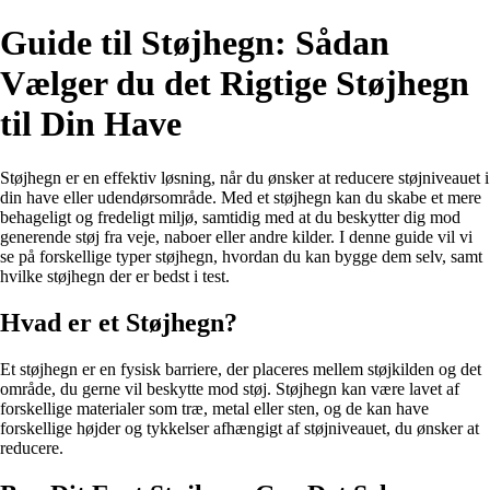
Guide til Støjhegn: Sådan
Vælger du det Rigtige Støjhegn
til Din Have
Støjhegn er en effektiv løsning, når du ønsker at reducere støjniveauet i
din have eller udendørsområde. Med et støjhegn kan du skabe et mere
behageligt og fredeligt miljø, samtidig med at du beskytter dig mod
generende støj fra veje, naboer eller andre kilder. I denne guide vil vi
se på forskellige typer støjhegn, hvordan du kan bygge dem selv, samt
hvilke støjhegn der er bedst i test.
Hvad er et Støjhegn?
Et støjhegn er en fysisk barriere, der placeres mellem støjkilden og det
område, du gerne vil beskytte mod støj. Støjhegn kan være lavet af
forskellige materialer som træ, metal eller sten, og de kan have
forskellige højder og tykkelser afhængigt af støjniveauet, du ønsker at
reducere.