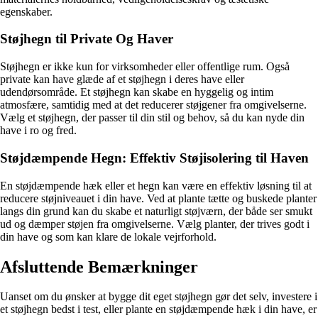
egenskaber.
Støjhegn til Private Og Haver
Støjhegn er ikke kun for virksomheder eller offentlige rum. Også
private kan have glæde af et støjhegn i deres have eller
udendørsområde. Et støjhegn kan skabe en hyggelig og intim
atmosfære, samtidig med at det reducerer støjgener fra omgivelserne.
Vælg et støjhegn, der passer til din stil og behov, så du kan nyde din
have i ro og fred.
Støjdæmpende Hegn: Effektiv Støjisolering til Haven
En støjdæmpende hæk eller et hegn kan være en effektiv løsning til at
reducere støjniveauet i din have. Ved at plante tætte og buskede planter
langs din grund kan du skabe et naturligt støjværn, der både ser smukt
ud og dæmper støjen fra omgivelserne. Vælg planter, der trives godt i
din have og som kan klare de lokale vejrforhold.
Afsluttende Bemærkninger
Uanset om du ønsker at bygge dit eget støjhegn gør det selv, investere i
et støjhegn bedst i test, eller plante en støjdæmpende hæk i din have, er