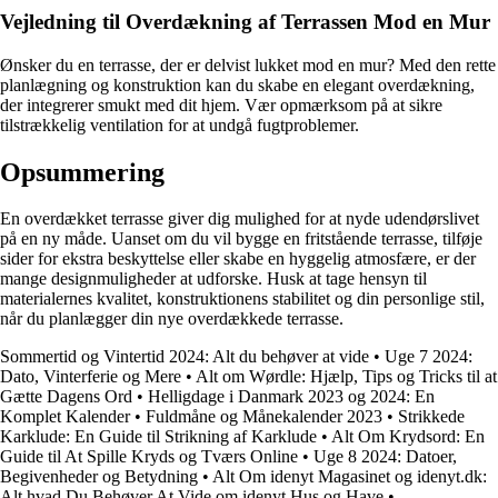
Vejledning til Overdækning af Terrassen Mod en Mur
Ønsker du en terrasse, der er delvist lukket mod en mur? Med den rette
planlægning og konstruktion kan du skabe en elegant overdækning,
der integrerer smukt med dit hjem. Vær opmærksom på at sikre
tilstrækkelig ventilation for at undgå fugtproblemer.
Opsummering
En overdækket terrasse giver dig mulighed for at nyde udendørslivet
på en ny måde. Uanset om du vil bygge en fritstående terrasse, tilføje
sider for ekstra beskyttelse eller skabe en hyggelig atmosfære, er der
mange designmuligheder at udforske. Husk at tage hensyn til
materialernes kvalitet, konstruktionens stabilitet og din personlige stil,
når du planlægger din nye overdækkede terrasse.
Sommertid og Vintertid 2024: Alt du behøver at vide
•
Uge 7 2024:
Dato, Vinterferie og Mere
•
Alt om Wørdle: Hjælp, Tips og Tricks til at
Gætte Dagens Ord
•
Helligdage i Danmark 2023 og 2024: En
Komplet Kalender
•
Fuldmåne og Månekalender 2023
•
Strikkede
Karklude: En Guide til Strikning af Karklude
•
Alt Om Krydsord: En
Guide til At Spille Kryds og Tværs Online
•
Uge 8 2024: Datoer,
Begivenheder og Betydning
•
Alt Om idenyt Magasinet og idenyt.dk:
Alt hvad Du Behøver At Vide om idenyt Hus og Have
•