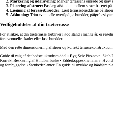
Markering og udgravning:
Marker terrassens område og grav u
Placering af strøer:
Fastlæg afstanden mellem strøer baseret på te
Lægning af terrassebrædder:
Læg terrassebrædderne på strøern
Afslutning:
Trim eventuelle overflødige brædder, påfør beskyttende
Vedligeholdelse af din træterrasse
For at sikre, at din træterrasse forbliver i god stand i mange år, er re
for eventuelle skader eller løse brædder.
Med den rette dimensionering af strøer og korrekt terrassekonstruktion
Guide til valg af det bedste ukrudtsmiddel
•
Byg Selv Pizzaovn: Skab 
Korrekt Beskæring af Hindbærbuske
•
Edderkoppeskræmmere: Hvordan
og forebyggelse
•
Stenbedsplanter: En guide til smukke og hårdføre plan