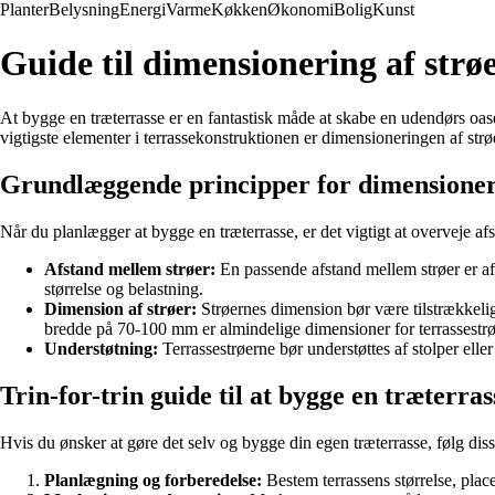
Planter
Belysning
Energi
Varme
Køkken
Økonomi
Bolig
Kunst
Guide til dimensionering af strøe
At bygge en træterrasse er en fantastisk måde at skabe en udendørs oase 
vigtigste elementer i terrassekonstruktionen er dimensioneringen af strøe
Grundlæggende principper for dimensionerin
Når du planlægger at bygge en træterrasse, er det vigtigt at overveje af
Afstand mellem strøer:
En passende afstand mellem strøer er afg
størrelse og belastning.
Dimension af strøer:
Strøernes dimension bør være tilstrækkelig
bredde på 70-100 mm er almindelige dimensioner for terrassestrø
Understøtning:
Terrassestrøerne bør understøttes af stolper elle
Trin-for-trin guide til at bygge en træterras
Hvis du ønsker at gøre det selv og bygge din egen træterrasse, følg disse
Planlægning og forberedelse:
Bestem terrassens størrelse, place