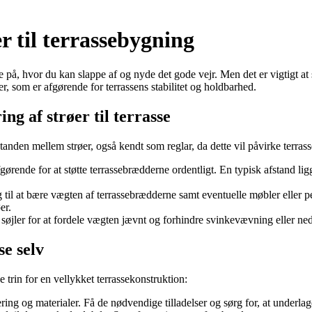
r til terrassebygning
på, hvor du kan slappe af og nyde det gode vejr. Men det er vigtigt at s
r, som er afgørende for terrassens stabilitet og holdbarhed.
g af strøer til terrasse
standen mellem strøer, også kendt som reglar, da dette vil påvirke terra
ørende for at støtte terrassebrædderne ordentligt. En typisk afstand li
 til at bære vægten af terrassebrædderne samt eventuelle møbler eller 
er.
r søjler for at fordele vægten jævnt og forhindre svinkevævning eller ne
se selv
 trin for en vellykket terrassekonstruktion:
ring og materialer. Få de nødvendige tilladelser og sørg for, at underlage