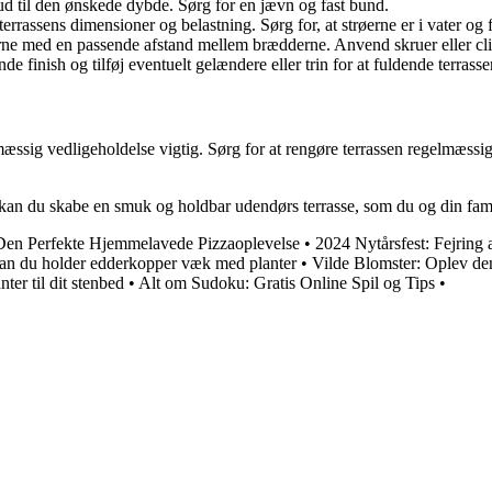
d til den ønskede dybde. Sørg for en jævn og fast bund.
rrassens dimensioner og belastning. Sørg for, at strøerne er i vater og f
e med en passende afstand mellem brædderne. Anvend skruer eller clips
 finish og tilføj eventuelt gelændere eller trin for at fuldende terrasse
gelmæssig vedligeholdelse vigtig. Sørg for at rengøre terrassen regelmæs
 kan du skabe en smuk og holdbar udendørs terrasse, som du og din fami
Den Perfekte Hjemmelavede Pizzaoplevelse
•
2024 Nytårsfest: Fejring 
 du holder edderkopper væk med planter
•
Vilde Blomster: Oplev de
ter til dit stenbed
•
Alt om Sudoku: Gratis Online Spil og Tips
•