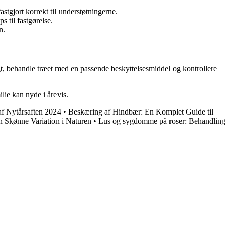
astgjort korrekt til understøtningerne.
 til fastgørelse.
n.
sigt, behandle træet med en passende beskyttelsesmiddel og kontrollere
lie kan nyde i årevis.
af Nytårsaften 2024
•
Beskæring af Hindbær: En Komplet Guide til
n Skønne Variation i Naturen
•
Lus og sygdomme på roser: Behandling